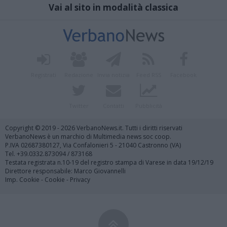
Vai al sito in modalità classica
Registrati
Redazione
Invia notizia
Feed RSS
Facebook
Twitter
Contatti
Pubblicità
Copyright © 2019 - 2026 VerbanoNews.it. Tutti i diritti riservati
VerbanoNews è un marchio di Multimedia news soc coop.
P.IVA 02687380127, Via Confalonieri 5 - 21040 Castronno (VA)
Tel. +39.0332.873094 / 873168
Testata registrata n.10-19 del registro stampa di Varese in data 19/12/19
Direttore responsabile: Marco Giovannelli
Imp. Cookie
-
Cookie
-
Privacy