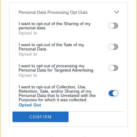
Vacanze d’autunno? Il lago
third parties.
Maggiore tra le destinazioni
Personal Data Processing Opt Outs
preferite
I want to opt-out of the Sharing of my
personal data.
Opted In
I want to opt-out of the Sale of my
Personal Data.
Opted In
I want to opt-out of processing my
Personal Data for Targeted Advertising.
Opted In
I want to opt-out of Collection, Use,
Retention, Sale, and/or Sharing of my
Personal Data that Is Unrelated with the
Purposes for which it was collected.
Opted Out
CONFIRM
TURISMO