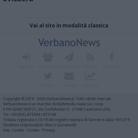
Vai al sito in modalità classica
Registrati
Redazione
Invia notizia
Feed RSS
Facebook
Twitter
Contatti
Pubblicità
Copyright © 2019 - 2026 VerbanoNews.it. Tutti i diritti riservati
VerbanoNews è un marchio di Multimedia news soc coop.
P.IVA 02687380127, Via Confalonieri 5 - 21040 Castronno (VA)
Tel. +39.0332.873094 / 873168
Testata registrata n.10-19 del registro stampa di Varese in data 19/12/19
Direttore responsabile: Marco Giovannelli
Imp. Cookie
-
Cookie
-
Privacy