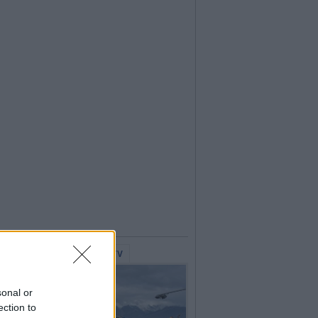
lerie Fotografiche
WebTV
sonal or
ection to