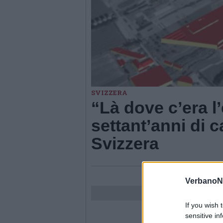
SVIZZERA
“Là dove c’era l’
settant’anni di
Svizzera
VerbanoN
If you wish 
sensitive in