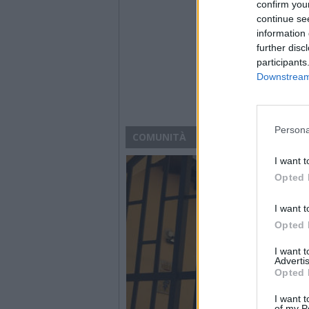
confirm you
continue se
information 
further disc
participants
Downstream 
Persona
COMUNITÀ
I want t
Opted 
I want t
Opted 
I want 
Advertis
Opted 
I want t
of my P