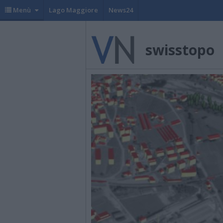
Menù
Lago Maggiore
News24
swisstopo