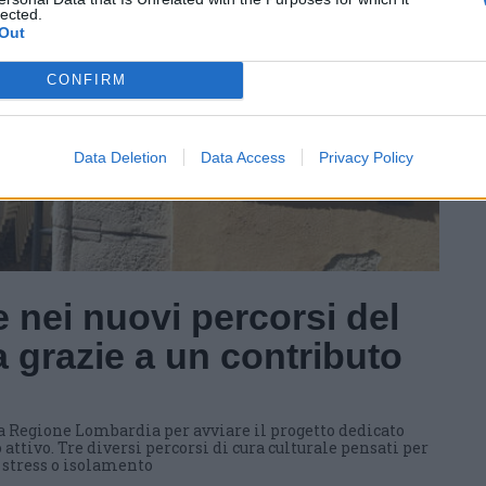
lected.
Out
CONFIRM
Data Deletion
Data Access
Privacy Policy
 nei nuovi percorsi del
 grazie a un contributo
a Regione Lombardia per avviare il progetto dedicato
 attivo. Tre diversi percorsi di cura culturale pensati per
i stress o isolamento