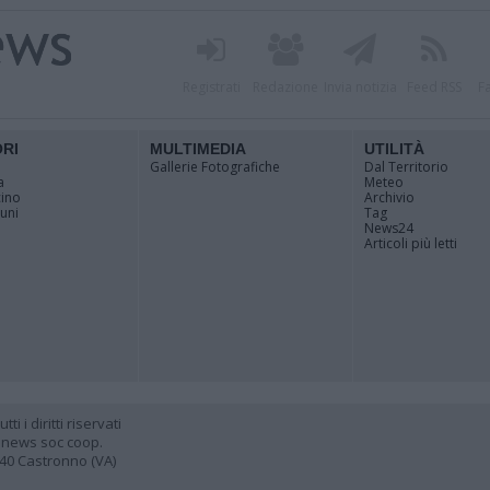
Registrati
Redazione
Invia notizia
Feed RSS
F
ORI
MULTIMEDIA
UTILITÀ
Gallerie Fotografiche
Dal Territorio
a
Meteo
cino
Archivio
muni
Tag
News24
Articoli più letti
 i diritti riservati
 news soc coop.
040 Castronno (VA)