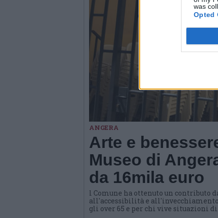
was col
Opted 
ANGERA
Arte e benessere
Museo di Angera
da 16mila euro
l Comune ha ottenuto un contributo d
all'accessibilità e all'invecchiamento
gli over 65 e per chi vive situazioni d