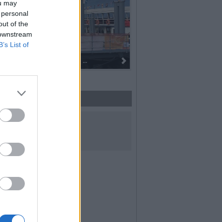
ou may
 personal
out of the
 downstream
B’s List of
Dall’oro alla fiaccola: ...
UICI SUI SOCIAL