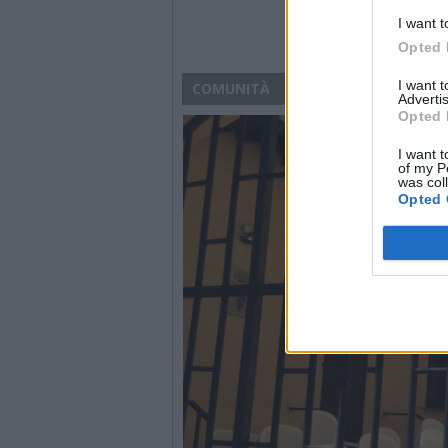
I want t
Opted 
I want 
COMUNITÀ
Advertis
Opted 
I want t
of my P
was col
Opted 