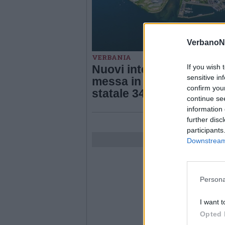
VerbanoN
VERBANIA
If you wish 
Nuovi interventi per la
sensitive in
messa in sicurezza dell
confirm you
statale 34 del lago Magg
continue se
information 
further disc
participants
Downstream 
Persona
I want t
Opted 