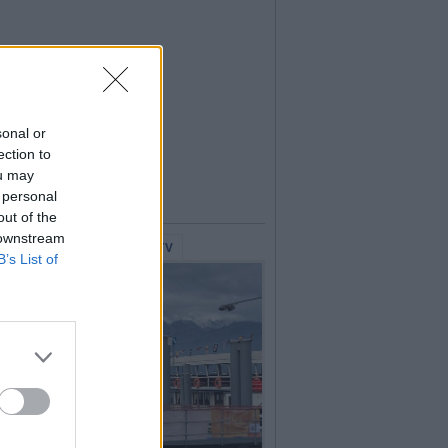
sonal or
ection to
ou may
 personal
out of the
 downstream
lerie Fotografiche
WebTV
B’s List of