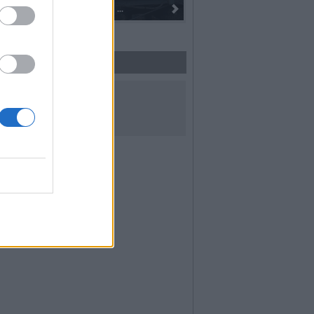
Dall’oro alla fiaccola: ...
I 100 anni del Corpo Music
UICI SUI SOCIAL