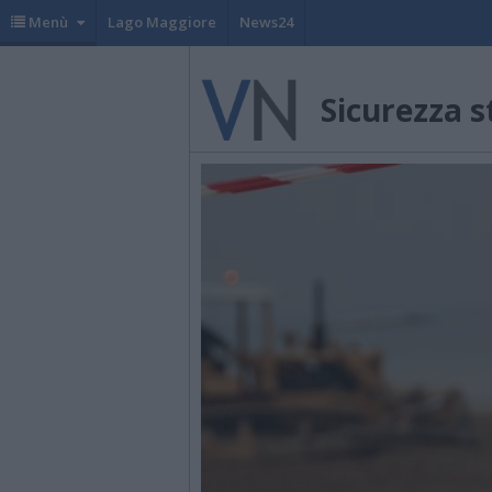
Menù
Lago Maggiore
News24
Sicurezza s