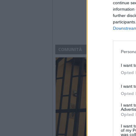
continue se
information 
further disc
participants
Downstream 
COMUNITÀ
Persona
I want t
Opted 
I want t
Opted 
I want 
Advertis
Opted 
I want t
of my P
was col