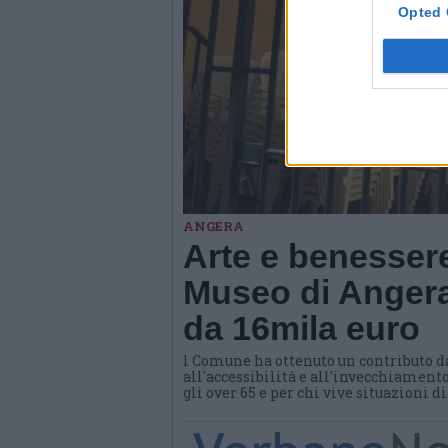
Opted 
ANGERA
Arte e benessere
Museo di Angera
da 16mila euro
l Comune ha ottenuto un contributo d
all'accessibilità e all'invecchiamento
gli over 65 e per chi vive situazioni d