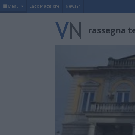
Menù
Lago Maggiore
News24
rassegna t