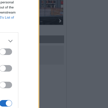
 personal
out of the
 downstream
B’s List of
Dall’oro alla fiaccola: ...
UICI SUI SOCIAL