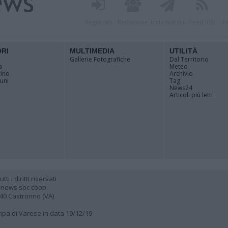
Registrati
Redazione
Invia notizia
Feed RSS
F
ORI
MULTIMEDIA
UTILITÀ
Gallerie Fotografiche
Dal Territorio
a
Meteo
cino
Archivio
muni
Tag
News24
Articoli più letti
 i diritti riservati
 news soc coop.
040 Castronno (VA)
ampa di Varese in data 19/12/19