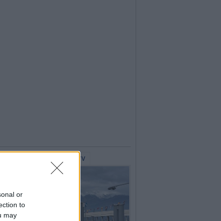
lerie Fotografiche
WebTV
sonal or
ection to
ou may