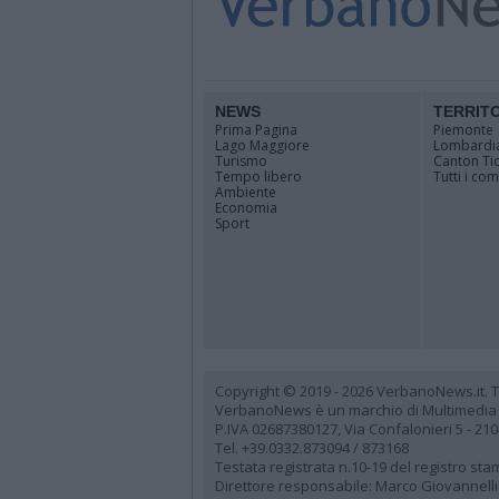
NEWS
TERRIT
Prima Pagina
Piemonte
Lago Maggiore
Lombardi
Turismo
Canton Ti
Tempo libero
Tutti i co
Ambiente
Economia
Sport
Copyright © 2019 - 2026 VerbanoNews.it. Tutti
VerbanoNews è un marchio di Multimedia
P.IVA 02687380127, Via Confalonieri 5 - 21
Tel. +39.0332.873094 / 873168
Testata registrata n.10-19 del registro st
Direttore responsabile: Marco Giovannelli