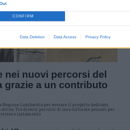
Out
CONFIRM
Data Deletion
Data Access
Privacy Policy
 nei nuovi percorsi del
 grazie a un contributo
a Regione Lombardia per avviare il progetto dedicato
 attivo. Tre diversi percorsi di cura culturale pensati per
i stress o isolamento