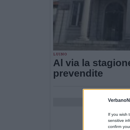
LUINO
Al via la stagion
prevendite
VerbanoN
If you wish 
sensitive in
confirm you