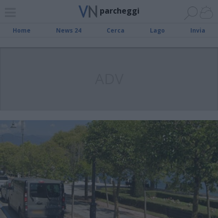
parcheggi
Home
News 24
Cerca
Lago
Invia
ADV