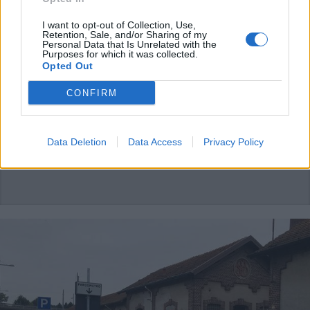
I want to opt-out of Collection, Use,
Retention, Sale, and/or Sharing of my
SESTO CALENDE
Personal Data that Is Unrelated with the
Nuovi parcheggi per i pendolari, la
Purposes for which it was collected.
promessa del sindaco Colombo
Opted Out
CONFIRM
Data Deletion
Data Access
Privacy Policy