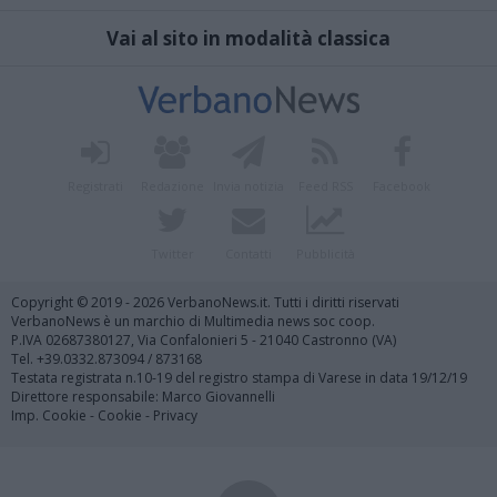
Vai al sito in modalità classica
Registrati
Redazione
Invia notizia
Feed RSS
Facebook
Twitter
Contatti
Pubblicità
Copyright © 2019 - 2026 VerbanoNews.it. Tutti i diritti riservati
VerbanoNews è un marchio di Multimedia news soc coop.
P.IVA 02687380127, Via Confalonieri 5 - 21040 Castronno (VA)
Tel. +39.0332.873094 / 873168
Testata registrata n.10-19 del registro stampa di Varese in data 19/12/19
Direttore responsabile: Marco Giovannelli
Imp. Cookie
-
Cookie
-
Privacy