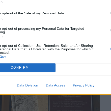
In
orma sanitaria
o opt-out of the Sale of my Personal Data.
In
Guarda l'archivio
to opt-out of processing my Personal Data for Targeted
ing.
In
o opt-out of Collection, Use, Retention, Sale, and/or Sharing
SEG
ersonal Data that Is Unrelated with the Purposes for which it
lected.
Out
CONFIRM
Data Deletion
Data Access
Privacy Policy