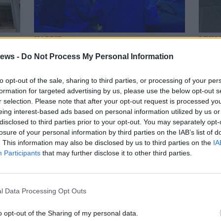
VARESE
LUIN
iusi
Stessa qualità in tutti gli
Pedi
ews -
Do Not Process My Personal Information
ospedali: la chirurgia è
tras
aziendale
visi
to opt-out of the sale, sharing to third parties, or processing of your per
formation for targeted advertising by us, please use the below opt-out s
r selection. Please note that after your opt-out request is processed y
Gal
 chiusi: in ospedale scatta il piano
eing interest-based ads based on personal information utilized by us or
o
disclosed to third parties prior to your opt-out. You may separately opt-
losure of your personal information by third parties on the IAB’s list of
aio i letti che verranno ridotti nei prossimi mesi al Circolo e al
e. A Tradate la riduzione sarà di 50 posti mentre nel Verbano
. This information may also be disclosed by us to third parties on the
IA
una trentina
Participants
that may further disclose it to other third parties.
pamenti critici per Tradate e Angera: il
l Data Processing Opt Outs
crive a Maroni
Dall’
cchi, consigliere regionale, chiede un intervento del
o opt-out of the Sharing of my personal data.
ore Maroni per rivedere l’organizzazione della Asst previste