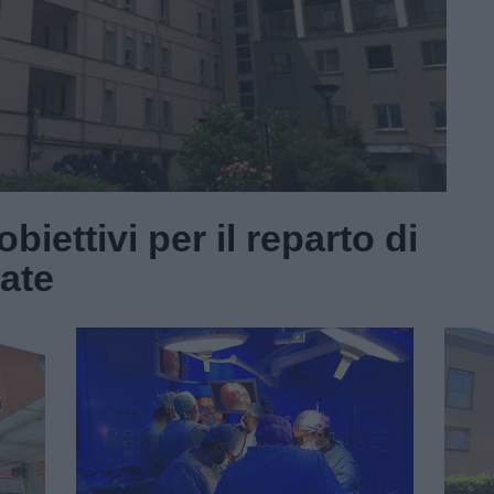
biettivi per il reparto di
ate