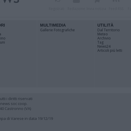
Registrati
Redazione
Invia notizia
Feed RSS
F
ORI
MULTIMEDIA
UTILITÀ
Gallerie Fotografiche
Dal Territorio
a
Meteo
cino
Archivio
muni
Tag
News24
Articoli più letti
 i diritti riservati
 news soc coop.
040 Castronno (VA)
ampa di Varese in data 19/12/19