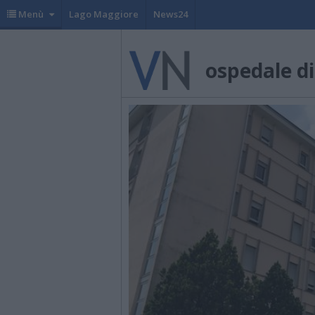
Menù
Lago Maggiore
News24
ospedale di