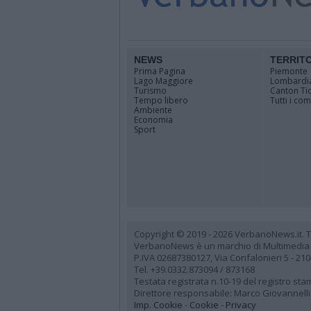
NEWS
TERRIT
Prima Pagina
Piemonte
Lago Maggiore
Lombardi
Turismo
Canton Ti
Tempo libero
Tutti i co
Ambiente
Economia
Sport
Copyright © 2019 - 2026 VerbanoNews.it. Tutti
VerbanoNews è un marchio di Multimedia
P.IVA 02687380127, Via Confalonieri 5 - 21
Tel. +39.0332.873094 / 873168
Testata registrata n.10-19 del registro st
Direttore responsabile: Marco Giovannelli
Imp. Cookie
-
Cookie
-
Privacy