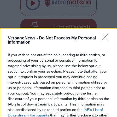
Tutti gli eventi
di
agosto
Via Confalonieri, 5
VerbanoNews -
Do Not Process My Personal
Castronno
Information
If you wish to opt-out of the sale, sharing to third parties, or
processing of your personal or sensitive information for
PIÙ INFORMAZIONI SU
targeted advertising by us, please use the below opt-out
ospedale del ponte
ospedale di circolo
section to confirm your selection. Please note that after your
ospedale di cittiglio
ospedale di tradate
opt-out request is processed you may continue seeing
riduzione posti letto ospedali
luino
interest-based ads based on personal information utilized by
us or personal information disclosed to third parties prior to
your opt-out. You may separately opt-out of the further
LEGGI GLI ALTRI ARTICOLI DI
disclosure of your personal information by third parties on the
SALUTE
IAB’s list of downstream participants. This information may
also be disclosed by us to third parties on the
IAB’s List of
Downstream Participants
that may further disclose it to other