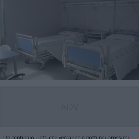
ADV
Un centinaio i letti che verranno ridotti nei prossimi