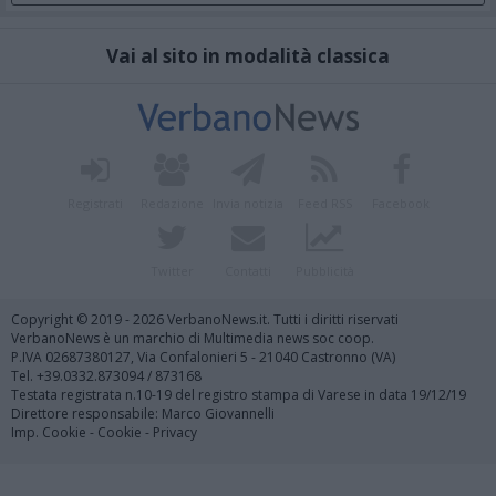
Vai al sito in modalità classica
Registrati
Redazione
Invia notizia
Feed RSS
Facebook
Twitter
Contatti
Pubblicità
Copyright © 2019 - 2026 VerbanoNews.it. Tutti i diritti riservati
VerbanoNews è un marchio di Multimedia news soc coop.
P.IVA 02687380127, Via Confalonieri 5 - 21040 Castronno (VA)
Tel. +39.0332.873094 / 873168
Testata registrata n.10-19 del registro stampa di Varese in data 19/12/19
Direttore responsabile: Marco Giovannelli
Imp. Cookie
-
Cookie
-
Privacy