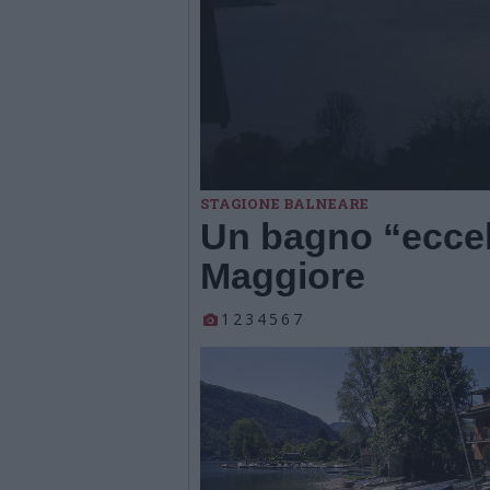
STAGIONE BALNEARE
Un bagno “eccel
Maggiore
1
2
3
4
5
6
7