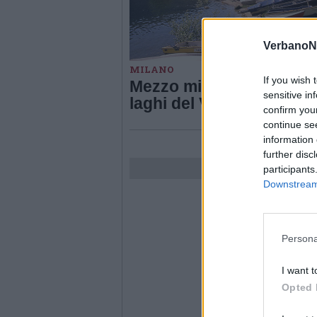
VerbanoN
MILANO
If you wish 
Mezzo milione di euro pe
sensitive in
laghi del Varesotto
confirm you
continue se
information 
further disc
participants
Downstream 
Persona
I want t
Opted 