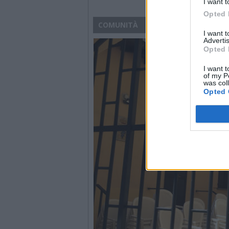
I want t
Opted 
COMUNITÀ
I want 
Advertis
Opted 
I want t
of my P
was col
Opted 