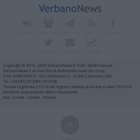
Registrati
Redazione
Invia notizia
Feed RSS
Facebook
Twitter
Contatti
Pubblicità
Copyright © 2019 - 2026 VerbanoNews.it. Tutti i diritti riservati
VerbanoNews è un marchio di Multimedia news soc coop.
P.IVA 02687380127, Via Confalonieri 5 - 21040 Castronno (VA)
Tel. +39.0332.873094 / 873168
Testata registrata n.10-19 del registro stampa di Varese in data 19/12/19
Direttore responsabile: Marco Giovannelli
Imp. Cookie
-
Cookie
-
Privacy
TORNA SU