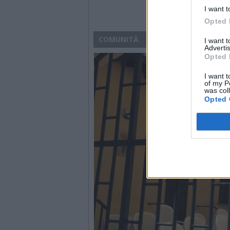
I want t
Opted 
COMUNITÀ
I want 
Advertis
Opted 
I want t
of my P
was col
Opted 