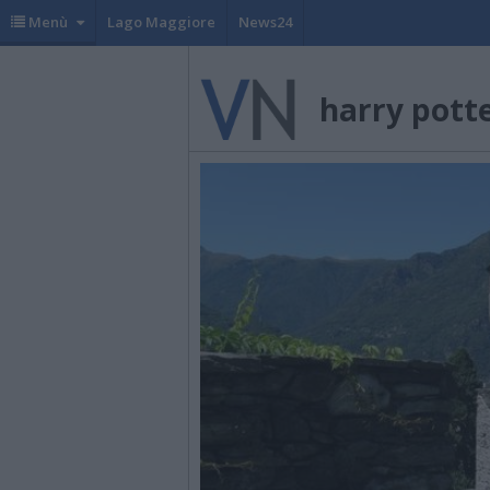
Menù
Lago Maggiore
News24
harry pott