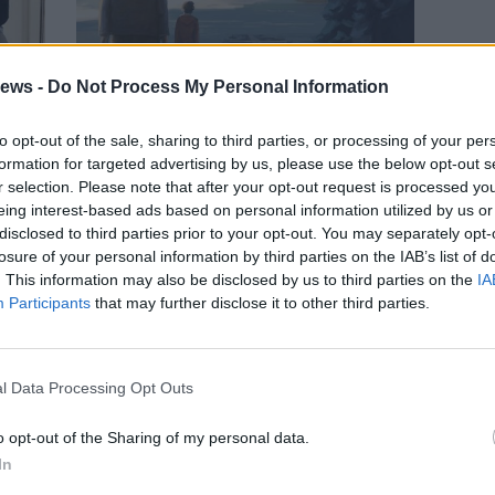
ANGERA
ews -
Do Not Process My Personal Information
De Lucchi ridisegna
Hogwarts e i luoghi magici
to opt-out of the sale, sharing to third parties, or processing of your per
nelle nuove copertine di
formation for targeted advertising by us, please use the below opt-out s
r selection. Please note that after your opt-out request is processed y
Harry Potter
eing interest-based ads based on personal information utilized by us or
disclosed to third parties prior to your opt-out. You may separately opt-
losure of your personal information by third parties on the IAB’s list of
Gal
. This information may also be disclosed by us to third parties on the
IA
Guarda l'archivio
Participants
that may further disclose it to other third parties.
l Data Processing Opt Outs
o opt-out of the Sharing of my personal data.
In