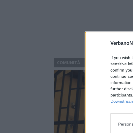
VerbanoN
If you wish 
COMUNITÀ
sensitive in
confirm you
continue se
information 
further disc
participants
Downstream 
Persona