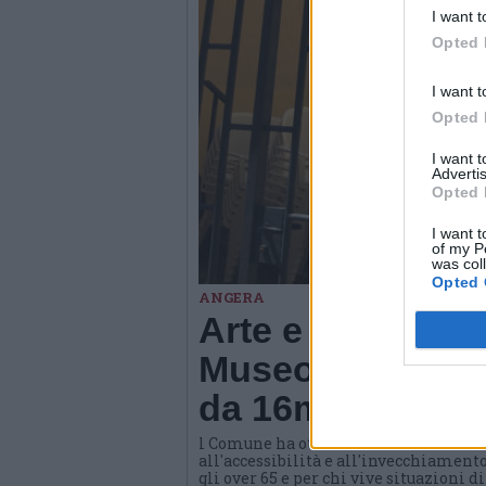
I want t
Opted 
I want t
Opted 
I want 
Advertis
Opted 
I want t
of my P
was col
Opted 
ANGERA
Arte e benessere
Museo di Angera
da 16mila euro
l Comune ha ottenuto un contributo d
all'accessibilità e all'invecchiamento
gli over 65 e per chi vive situazioni d