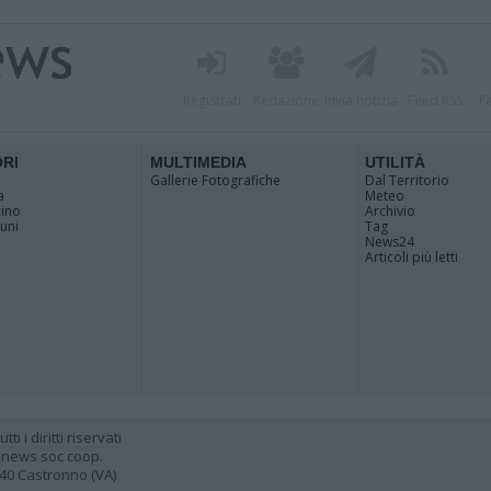
Registrati
Redazione
Invia notizia
Feed RSS
F
ORI
MULTIMEDIA
UTILITÀ
Gallerie Fotografiche
Dal Territorio
a
Meteo
cino
Archivio
muni
Tag
News24
Articoli più letti
 i diritti riservati
 news soc coop.
040 Castronno (VA)