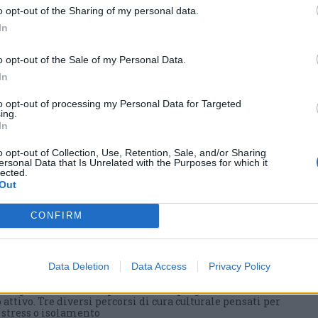
o opt-out of the Sharing of my personal data.
In
o opt-out of the Sale of my Personal Data.
In
to opt-out of processing my Personal Data for Targeted
ing.
In
o opt-out of Collection, Use, Retention, Sale, and/or Sharing
ersonal Data that Is Unrelated with the Purposes for which it
lected.
Out
 nei nuovi percorsi del
CONFIRM
 grazie a un contributo
Data Deletion
Data Access
Privacy Policy
a Regione Lombardia per avviare il progetto dedicato
 attivo. Tre diversi percorsi di cura culturale pensati per
i stress o isolamento