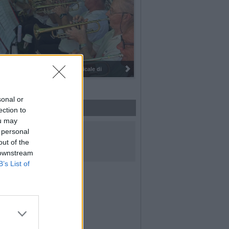
I 100 anni del Corpo Musicale di
sonal or
ection to
ou may
UICI SUI SOCIAL
 personal
out of the
 downstream
B’s List of