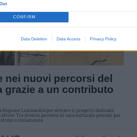
Out
CONFIRM
Data Deletion
Data Access
Privacy Policy
 nei nuovi percorsi del
 grazie a un contributo
a Regione Lombardia per avviare il progetto dedicato
 attivo. Tre diversi percorsi di cura culturale pensati per
i stress o isolamento