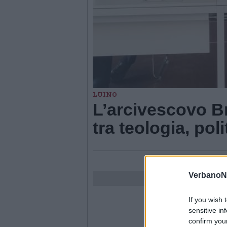
LUINO
L’arcivescovo B
tra teologia, pol
VerbanoN
If you wish 
sensitive in
confirm you