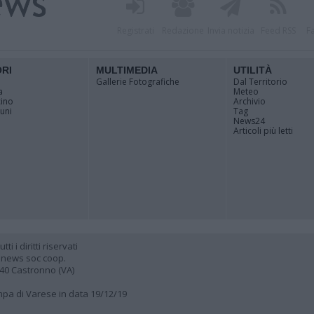
Registrati
Redazione
Invia notizia
Feed RSS
F
ORI
MULTIMEDIA
UTILITÀ
Gallerie Fotografiche
Dal Territorio
a
Meteo
cino
Archivio
muni
Tag
News24
Articoli più letti
 i diritti riservati
 news soc coop.
040 Castronno (VA)
ampa di Varese in data 19/12/19