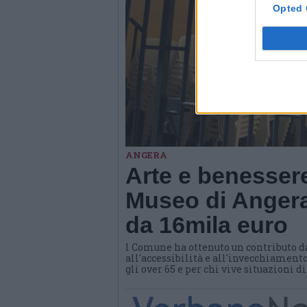
Opted 
ANGERA
Arte e benessere
Museo di Angera
da 16mila euro
l Comune ha ottenuto un contributo d
all'accessibilità e all'invecchiamento
gli over 65 e per chi vive situazioni d