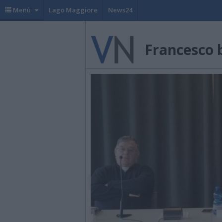
Menù
Lago Maggiore
News24
Francesco 