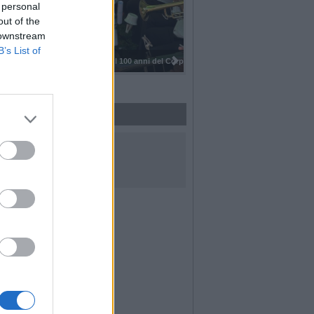
 personal
out of the
 downstream
B’s List of
I 100 anni del Corpo Musicale di
UICI SUI SOCIAL