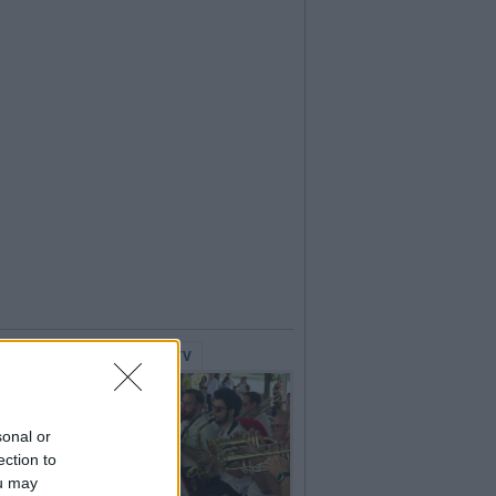
lerie Fotografiche
WebTV
sonal or
ection to
ou may