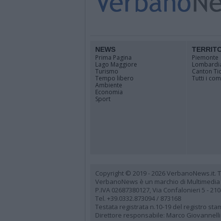
NEWS
TERRIT
Prima Pagina
Piemonte
Lago Maggiore
Lombardi
Turismo
Canton Ti
Tempo libero
Tutti i co
Ambiente
Economia
Sport
Copyright © 2019 - 2026 VerbanoNews.it. Tutti
VerbanoNews è un marchio di Multimedia
P.IVA 02687380127, Via Confalonieri 5 - 21
Tel. +39.0332.873094 / 873168
Testata registrata n.10-19 del registro st
Direttore responsabile: Marco Giovannelli