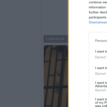
continue se
information 
further disc
participants
Downstream 
COMUNITÀ
Persona
I want t
Opted 
I want t
Opted 
I want 
Advertis
Opted 
I want t
of my P
was col