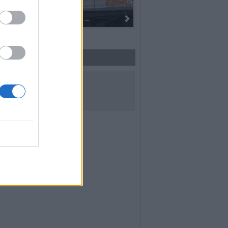
Dall’oro alla fiaccola: ...
I 100 anni del Corpo Musica
UICI SUI SOCIAL