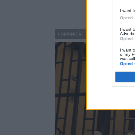
I want t
Opted 
I want 
Advertis
COMUNITÀ
Opted 
I want t
of my P
was col
Opted 