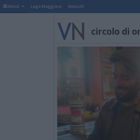
Menù
Lago Maggiore
News24
circolo di 