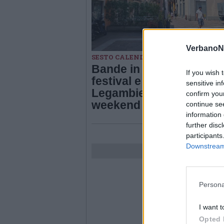
VerbanoN
SESTO CALENDE
Bande in Piazza, Oneda 
If you wish 
festival e la pedalata di
sensitive in
Legambiente: cosa fare 
confirm you
weekend a Sesto Calen
continue se
information 
further disc
participants
Downstream 
Persona
I want t
Opted 