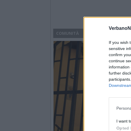
VerbanoN
COMUNITÀ
If you wish 
sensitive in
confirm you
continue se
information 
further disc
participants
Downstream 
Persona
I want t
Opted 