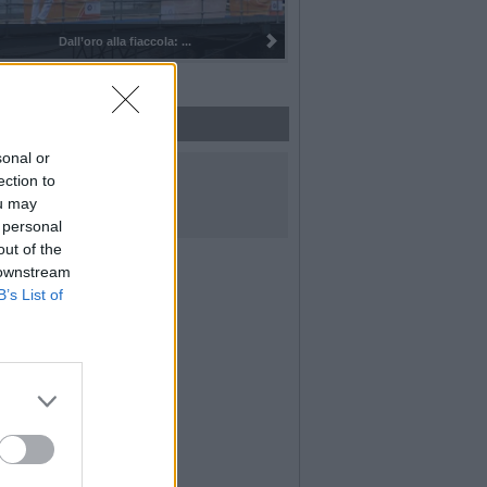
Dall’oro alla fiaccola: ...
sonal or
UICI SUI SOCIAL
ection to
ou may
 personal
out of the
 downstream
B’s List of