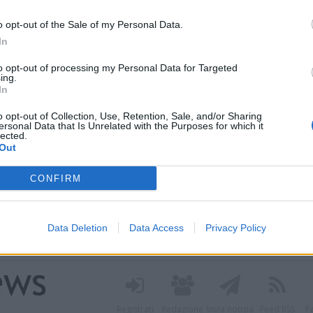
o opt-out of the Sale of my Personal Data.
In
to opt-out of processing my Personal Data for Targeted
ing.
In
o opt-out of Collection, Use, Retention, Sale, and/or Sharing
ersonal Data that Is Unrelated with the Purposes for which it
lected.
 nei nuovi percorsi del
Out
 grazie a un contributo
CONFIRM
a Regione Lombardia per avviare il progetto dedicato
Data Deletion
Data Access
Privacy Policy
 attivo. Tre diversi percorsi di cura culturale pensati per
i stress o isolamento
Registrati
Redazione
Invia notizia
Feed RSS
F