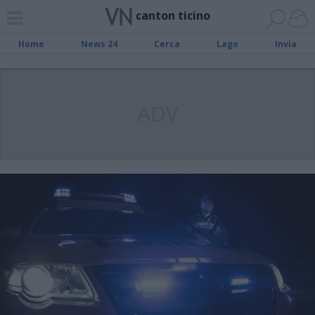
canton ticino
Home
News 24
Cerca
Lago
Invia
ADV