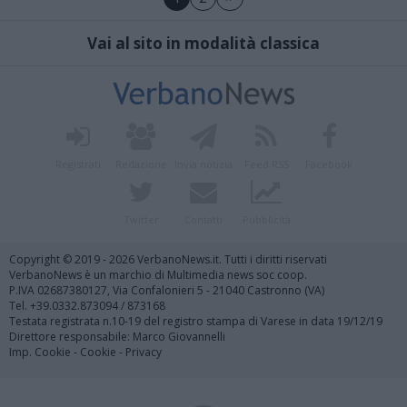
Vai al sito in modalità classica
Registrati
Redazione
Invia notizia
Feed RSS
Facebook
Twitter
Contatti
Pubblicità
Copyright © 2019 - 2026 VerbanoNews.it. Tutti i diritti riservati
VerbanoNews è un marchio di Multimedia news soc coop.
P.IVA 02687380127, Via Confalonieri 5 - 21040 Castronno (VA)
Tel. +39.0332.873094 / 873168
Testata registrata n.10-19 del registro stampa di Varese in data 19/12/19
Direttore responsabile: Marco Giovannelli
Imp. Cookie
-
Cookie
-
Privacy