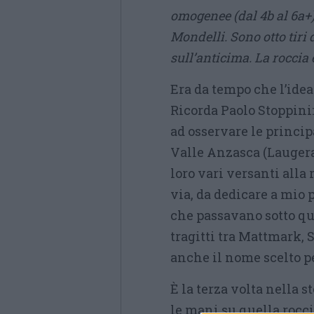
omogenee (dal 4b al 6a+),
Mondelli. Sono otto tiri 
sull’anticima. La roccia 
Era da tempo che l’idea
Ricorda Paolo Stoppini:
ad osservare le principa
Valle Anzasca (Laugera,
loro vari versanti alla
via, da dedicare a mio 
che passavano sotto que
tragitti tra Mattmark,
anche il nome scelto pe
È la terza volta nella 
le mani su quella rocc