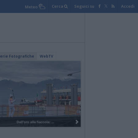
Cerca
Seguici su
Accedi
Meteo
lerie Fotografiche
WebTV
 alla fiaccola: ...
I 100 anni del Corpo Musicale di