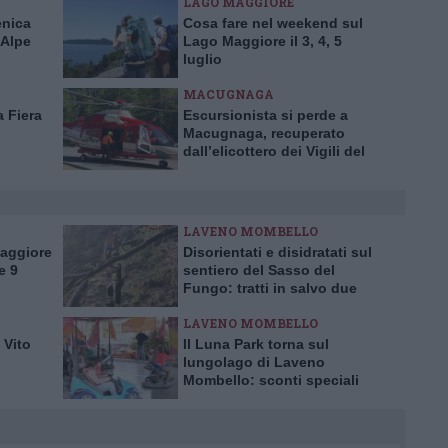
LAGO MAGGIORE
nica
Cosa fare nel weekend sul
 Alpe
Lago Maggiore il 3, 4, 5
luglio
MACUGNAGA
 Fiera
Escursionista si perde a
Macugnaga, recuperato
dall’elicottero dei Vigili del
Fuoco
LAVENO MOMBELLO
Maggiore
Disorientati e disidratati sul
e 9
sentiero del Sasso del
Fungo: tratti in salvo due
escursionisti inglesi
LAVENO MOMBELLO
 Vito
Il Luna Park torna sul
lungolago di Laveno
Mombello: sconti speciali
per l’inaugurazione