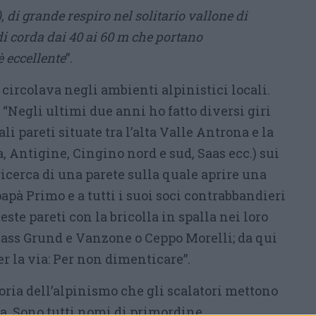
 di grande respiro nel solitario vallone di
di corda dai 40 ai 60 m che portano
è eccellente
”.
 circolava negli ambienti alpinistici locali.
 “Negli ultimi due anni ho fatto diversi giri
li pareti situate tra l’alta Valle Antrona e la
 Antigine, Cingino nord e sud, Saas ecc.) sui
 ricerca di una parete sulla quale aprire una
papà Primo e a tutti i suoi soci contrabbandieri
ste pareti con la bricolla in spalla nei loro
 Sass Grund e Vanzone o Ceppo Morelli; da qui
r la via: Per non dimenticare”.
storia dell’alpinismo che gli scalatori mettono
ia. Sono tutti nomi di primordine