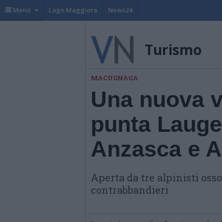
Menù
Lago Maggiore
News24
Turismo
MACUGNAGA
Una nuova vi
punta Laugera
Anzasca e A
Aperta da tre alpinisti osso
contrabbandieri