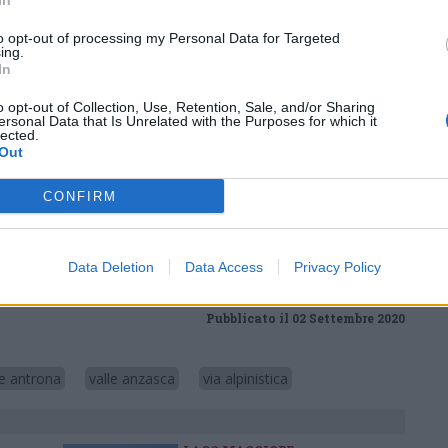
In
state realizzate stufe e stoviglie. Il toponimo
montagna da Riccardo Gerla, alpinista
to opt-out of processing my Personal Data for Targeted
ing.
 dell’Ottocento, esplorò a lungo questi monti.
In
ella montagna vi è una via tracciata il 7
o opt-out of Collection, Use, Retention, Sale, and/or Sharing
ersonal Data that Is Unrelated with the Purposes for which it
acossa e Gigi Vitali.
lected.
Out
Tutti gli eventi
CONFIRM
di
agosto
Via Confalonieri, 5
Castronno
Data Deletion
Data Access
Privacy Policy
Pubblicato il 02 Settembre 2020
le antrona
valle anzasca
via alpinistica