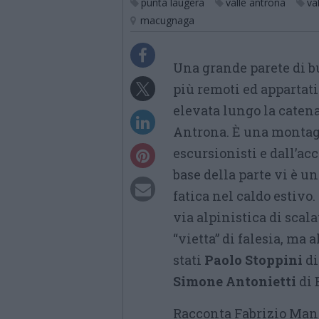
punta laugera
valle antrona
va
macugnaga
Una grande parete di bu
più remoti ed appartati
elevata lungo la catena
Antrona. È una montagn
escursionisti e dall’ac
base della parte vi è u
fatica nel caldo estivo.
via alpinistica di scal
“vietta” di falesia, ma
stati
Paolo Stoppini
di
Simone Antonietti
di 
Racconta Fabrizio Mano