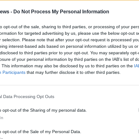
 Il 16 luglio 1950 i “Ragni di Lecco”
Davide
ews -
Do Not Process My Personal Information
tti
percorrono il colatoio centrale. Giovanni
 con
Gigi Vitali
, ha aperto nel 1939 la storica
to opt-out of the sale, sharing to third parties, or processing of your per
formation for targeted advertising by us, please use the below opt-out s
 parete ovest dell’Aiguille Noire de Peuterey
r selection. Please note that after your opt-out request is processed y
 Bianco. Negli anni ’50 la via è stata ripetuta
eing interest-based ads based on personal information utilized by us or
alpinista verbanese
disclosed to third parties prior to your opt-out. You may separately opt-
Tino Micotti.
Oggi il
losure of your personal information by third parties on the IAB’s list of
ato dagli ossolani dimostra sia la vitalità del
. This information may also be disclosed by us to third parties on the
IA
ome i monti dell’Ossola offrano ancora
Participants
that may further disclose it to other third parties.
ica di un alpinismo esplorativo e di ricerca.
a montagna hanno rilievo nella storia
l Data Processing Opt Outs
di Mondelli è stato un itinerario storico
o opt-out of the Sharing of my personal data.
ndo di sigarette, i “camminatori della luna”
In
e di riscatto economico in valli povere di
o opt-out of the Sale of my Personal Data.
ra richiama al “laveggio”, la pietra ollare