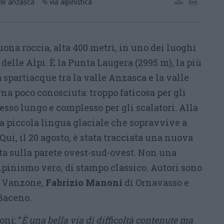
lle anzasca
via alpinistica
ona roccia, alta 400 metri, in uno dei luoghi
 delle Alpi. È la Punta Laugera (2995 m), la più
 spartiacque tra la valle Anzasca e la valle
a poco conosciuta: troppo faticosa per gli
cesso lungo e complesso per gli scalatori. Alla
na piccola lingua glaciale che sopravvive a
 Qui, il 20 agosto, è stata tracciata una nuova
ata sulla parete ovest-sud-ovest. Non una
 alpinismo vero, di stampo classico. Autori sono
 Vanzone,
Fabrizio Manoni
di Ornavasso e
Baceno.
ni: “
È una bella via di difficoltà contenute ma