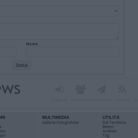
Nome
Registrati
Redazione
Invia notizia
Feed RSS
F
ORI
MULTIMEDIA
UTILITÀ
Gallerie Fotografiche
Dal Territorio
a
Meteo
cino
Archivio
muni
Tag