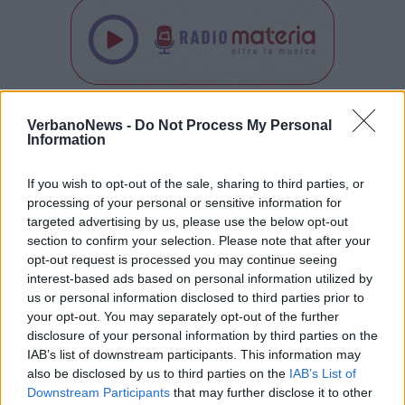
Tutti gli eventi
VerbanoNews -
Do Not Process My Personal
Information
di
agosto
Via Confalonieri, 5
Castronno
If you wish to opt-out of the sale, sharing to third parties, or
processing of your personal or sensitive information for
targeted advertising by us, please use the below opt-out
section to confirm your selection. Please note that after your
PIÙ INFORMAZIONI SU
opt-out request is processed you may continue seeing
comitato genitori angera
weekend
angera
interest-based ads based on personal information utilized by
us or personal information disclosed to third parties prior to
your opt-out. You may separately opt-out of the further
LEGGI GLI ALTRI ARTICOLI DI
disclosure of your personal information by third parties on the
LOMBARDIA
IAB’s list of downstream participants. This information may
also be disclosed by us to third parties on the
IAB’s List of
Downstream Participants
that may further disclose it to other