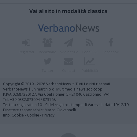
Vai al sito in modalità classica
Registrati
Redazione
Invia notizia
Feed RSS
Facebook
Twitter
Contatti
Pubblicità
Copyright © 2019 - 2026 VerbanoNews.it. Tutti i diritti riservati
VerbanoNews è un marchio di Multimedia news soc coop.
P.IVA 02687380127, Via Confalonieri 5 - 21040 Castronno (VA)
Tel. +39.0332.873094 / 873168
Testata registrata n.10-19 del registro stampa di Varese in data 19/12/19
Direttore responsabile: Marco Giovannelli
Imp. Cookie
-
Cookie
-
Privacy