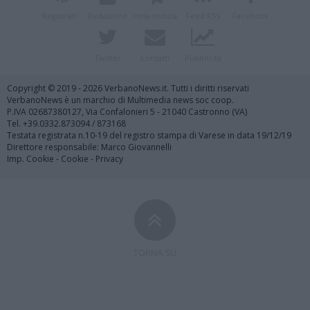
Registrati
Redazione
Invia notizia
Feed RSS
Facebook
Twitter
Contatti
Pubblicità
Copyright © 2019 - 2026 VerbanoNews.it. Tutti i diritti riservati
VerbanoNews è un marchio di Multimedia news soc coop.
P.IVA 02687380127, Via Confalonieri 5 - 21040 Castronno (VA)
Tel. +39.0332.873094 / 873168
Testata registrata n.10-19 del registro stampa di Varese in data 19/12/19
Direttore responsabile: Marco Giovannelli
Imp. Cookie
-
Cookie
-
Privacy
TORNA SU