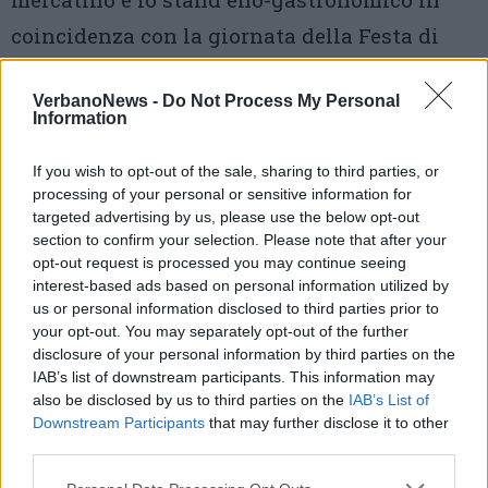
coincidenza con la giornata della Festa di
Primavera.
VerbanoNews -
Do Not Process My Personal
Information
Alle ore 18.30 ci sarà l’“Aperitivo in Piazza”
proposto dalla Pro Loco ed alle 19.00 si terrà
If you wish to opt-out of the sale, sharing to third parties, or
la sfilata di moda "Ispra Fashion", a cura dei
processing of your personal or sensitive information for
targeted advertising by us, please use the below opt-out
negozi di Ispra, con sottofondo musicale live
section to confirm your selection. Please note that after your
e modelle professioniste. A chiusura di
opt-out request is processed you may continue seeing
interest-based ads based on personal information utilized by
giornata, presso il Caffè del Borghetto, Maxi
us or personal information disclosed to third parties prior to
your opt-out. You may separately opt-out of the further
schermo per la finale di Champions, mentre
disclosure of your personal information by third parties on the
al Forever Cafè si terrà il Wine Party.
IAB’s list of downstream participants. This information may
also be disclosed by us to third parties on the
IAB’s List of
Per Domenica 23 alle ore 17.00 è stato
Downstream Participants
that may further disclose it to other
third parties.
organizzato un concerto Rithm & Blues con