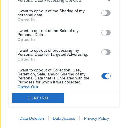
Personal Data Processing Opt Outs
gli elementi della Ortica R&B Band (che verrà
I want to opt-out of the Sharing of my
rimandato al week end successivo in caso di
personal data.
Opted In
pioggia), gruppo di successo che ha scelto
Ispra per una tappa del loro “Cool Tour 2010”.
I want to opt-out of the Sale of my
Personal Data.
Opted In
Da segnalare anche l’Enoteca Forni, che sarà
I want to opt-out of processing my
operativa con una degustazione, sia sabato
Personal Data for Targeted Advertising.
Opted In
durante tutta la giornata, sia domenica nella
I want to opt-out of Collection, Use,
Mattinata.
Retention, Sale, and/or Sharing of my
Personal Data that Is Unrelated with the
Purposes for which it was collected.
Opted Out
CONFIRM
Data Deletion
Data Access
Privacy Policy