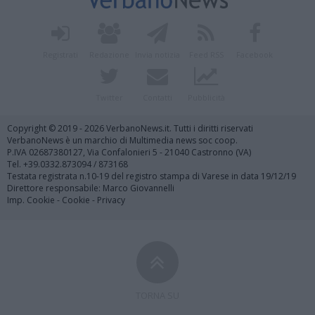
Registrati
Redazione
Invia notizia
Feed RSS
Facebook
Twitter
Contatti
Pubblicità
Copyright © 2019 - 2026 VerbanoNews.it. Tutti i diritti riservati
VerbanoNews è un marchio di Multimedia news soc coop.
P.IVA 02687380127, Via Confalonieri 5 - 21040 Castronno (VA)
Tel. +39.0332.873094 / 873168
Testata registrata n.10-19 del registro stampa di Varese in data 19/12/19
Direttore responsabile: Marco Giovannelli
Imp. Cookie
-
Cookie
-
Privacy
TORNA SU