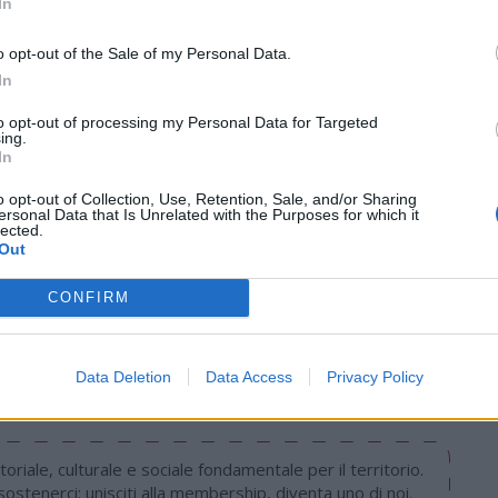
In
 (media 45,006)
o opt-out of the Sale of my Personal Data.
In
anni MOSCON (Ita) in 3h59’58”; 2) Mikhel Raim
to opt-out of processing my Personal Data for Targeted
stede (Ola) s.t.; 4) Laurens De Plus (Bel) s.t.; 5)
ing.
In
) Zverkov (Rus); 7) Maison (Fra); 8) Akmetov
aas (Est) a 1’07”.
o opt-out of Collection, Use, Retention, Sale, and/or Sharing
ersonal Data that Is Unrelated with the Purposes for which it
lected.
Out
Tutti gli eventi
di
agosto
CONFIRM
Via Confalonieri, 5
Castronno
Data Deletion
Data Access
Privacy Policy
oriale, culturale e sociale fondamentale per il territorio.
stenerci: unisciti alla membership, diventa uno di noi.