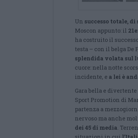
Un
successo totale, di
Moscon appunto: il
21e
ha costruito il success
testa – con il belga De
splendida volata sul 
cuore: nella notte sco
incidente, e
a lei è an
Gara bella e divertent
Sport Promotion di Mar
partenza a mezzogiorno
nervoso ma anche molto
dei 45 di media
. Terre
situazioni in cui
l’Ital