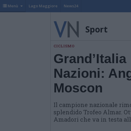
Menù
Lago Maggiore
News24
Sport
CICLISMO
Grand’Italia
Nazioni: An
Moscon
Il campione nazionale rimo
splendido Trofeo Almar. Ot
Amadori che va in testa all