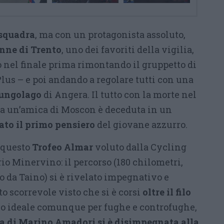
 squadra
, ma con un protagonista assoluto,
nne di Trento
, uno dei favoriti della vigilia,
o nel finale prima rimontando il gruppetto di
 Plus – e poi andando a regolare tutti con una
lungolago
di Angera. Il tutto con la morte nel
rsa un’amica di Moscon è deceduta in un
dato il primo pensiero
del giovane azzurro.
e questo
Trofeo Almar
voluto dalla Cycling
io Minervino: il percorso (180 chilometri,
 da Taino) si è rivelato impegnativo e
 scorrevole visto che si è corsi
oltre il filo
no ideale comunque per fughe e controfughe,
ia di Marino Amadori si è disimpegnata alla