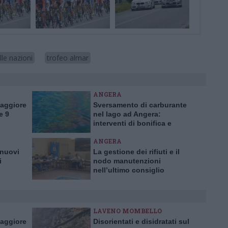
le nazioni
trofeo almar
ANGERA
Maggiore
Sversamento di carburante
e 9
nel lago ad Angera:
interventi di bonifica e
indagini in corso
ANGERA
 nuovi
La gestione dei rifiuti e il
i
nodo manutenzioni
nell’ultimo consiglio
 euro
comunale di Angera
LAVENO MOMBELLO
Maggiore
Disorientati e disidratati sul