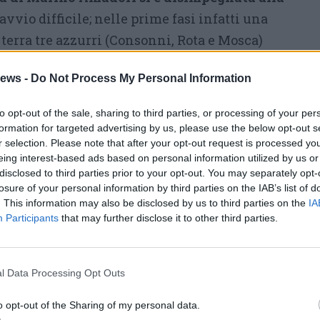
vio difficile; nelle prime fasi infatti una
terra tre azzurri (Consonni, Rota e Mosca)
ato, ha dovuto cambiare bici.
ews -
Do Not Process My Personal Information
fermato il sestetto di Amadori che nel
 hanno sbagliato un colpo:
Rota e Troìa
sono
to opt-out of the sale, sharing to third parties, or processing of your per
formation for targeted advertising by us, please use the below opt-out s
e fughe che hanno preceduto l’ultimo giro e
r selection. Please note that after your opt-out request is processed y
vuto un problema tecnico è partito in tromba
eing interest-based ads based on personal information utilized by us or
disclosed to third parties prior to your opt-out. You may separately opt-
ltima ascesa al Tainemberg
. I quasi 2′ che il
losure of your personal information by third parties on the IAB’s list of
 Plus avevano sull’ultimo passaggio ad Angera
. This information may also be disclosed by us to third parties on the
IA
Participants
that may further disclose it to other third parties.
4 dal traguardo,
Rota ha condotto Moscon in
 in volata la maglia tricolore ha regolato
Raim, terzo l’olandese Hofstede, giù dal podio
l Data Processing Opt Outs
 nell’ordine.
o opt-out of the Sharing of my personal data.
delle Nazioni