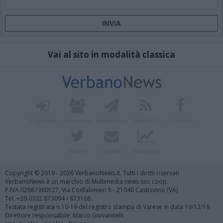
Vai al sito in modalità classica
Registrati
Redazione
Invia notizia
Feed RSS
Facebook
Twitter
Contatti
Pubblicità
Copyright © 2019 - 2026 VerbanoNews.it. Tutti i diritti riservati
VerbanoNews è un marchio di Multimedia news soc coop.
P.IVA 02687380127, Via Confalonieri 5 - 21040 Castronno (VA)
Tel. +39.0332.873094 / 873168
Testata registrata n.10-19 del registro stampa di Varese in data 19/12/19
Direttore responsabile: Marco Giovannelli