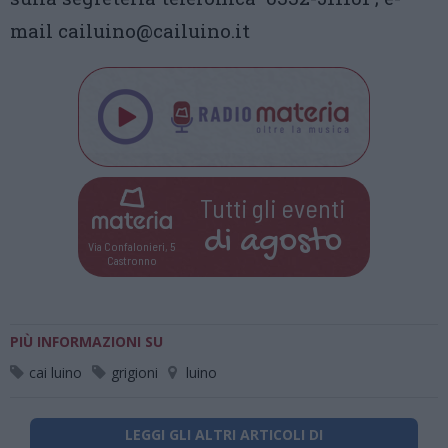
mail cailuino@cailuino.it
Tutti gli eventi
di
agosto
Via Confalonieri, 5
Castronno
PIÙ INFORMAZIONI SU
cai luino
grigioni
luino
LEGGI GLI ALTRI ARTICOLI DI