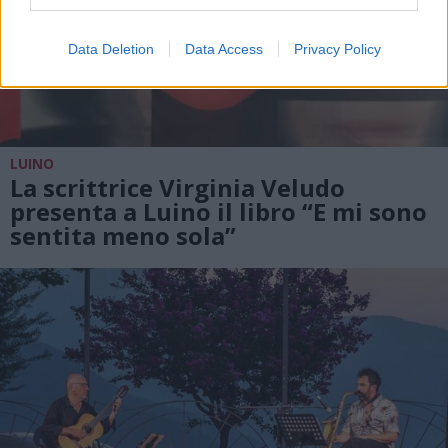
Data Deletion
Data Access
Privacy Policy
LUINO
La scrittrice Virginia Veludo
presenta a Luino il libro “E mi sono
sentita meno sola”