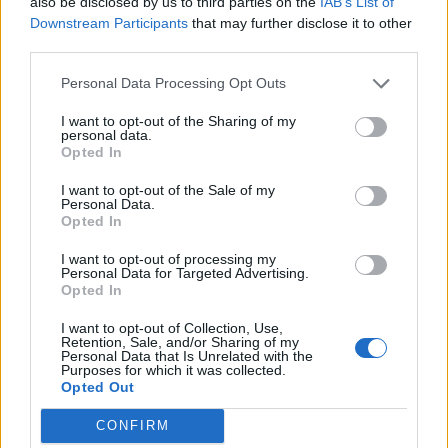
also be disclosed by us to third parties on the
IAB’s List of
Downstream Participants
that may further disclose it to other
third parties.
Personal Data Processing Opt Outs
I want to opt-out of the Sharing of my
personal data.
Opted In
LUINO
Luino festeggia la maestra
I want to opt-out of the Sale of my
Personal Data.
Giuseppina Maspero: cento anni tra
Opted In
scuola, famiglia e comunità
I want to opt-out of processing my
Personal Data for Targeted Advertising.
Opted In
I want to opt-out of Collection, Use,
Retention, Sale, and/or Sharing of my
Personal Data that Is Unrelated with the
Purposes for which it was collected.
Opted Out
CONFIRM