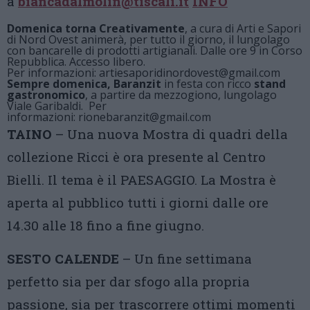
a
biancadalmolin@tiscali.it
INFO
Domenica torna Creativamente
, a cura di Arti e Sapori
di Nord Ovest animerà, per tutto il giorno, il lungolago
con bancarelle di prodotti artigianali. Dalle ore 9 in Corso
Repubblica. Accesso libero.
Per informazioni:
artiesaporidinordovest@gmail.
com
Sempre domenica, Baranzit
in festa con ricco
stand
gastronomico
, a partire da mezzogiono, lungolago
Viale Garibaldi. Per
informazioni:
rionebaranzit@gmail.com
TAINO
– Una nuova Mostra di quadri della
collezione Ricci è ora presente al Centro
Bielli. Il tema è il PAESAGGIO. La Mostra è
aperta al pubblico tutti i giorni dalle ore
14.30 alle 18 fino a fine giugno.
SESTO CALENDE
– Un fine settimana
perfetto sia per dar sfogo alla propria
passione, sia per trascorrere ottimi momenti