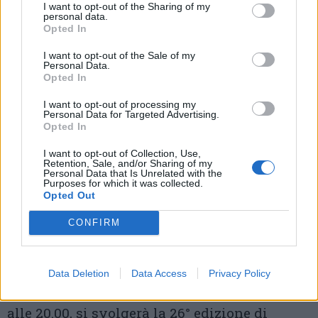
I want to opt-out of the Sharing of my
disegno e dell’illustrazione
.
INFO
personal data.
Opted In
Idee e Itinerari
I want to opt-out of the Sale of my
LOCARNO
– Sabato 18 maggio il suggestivo
Personal Data.
Opted In
Castello Visconteo di Locarno sarà il
I want to opt-out of processing my
palcoscenico di un evento straordinario:
la
Personal Data for Targeted Advertising.
Opted In
sfilata dei giganti catalani di Xauxa,
I want to opt-out of Collection, Use,
un’iconica tradizione in stile medievale
Retention, Sale, and/or Sharing of my
Personal Data that Is Unrelated with the
proveniente dalla Catalogna. Sarà anche
Purposes for which it was collected.
Opted Out
l’occasione per festeggiare la Giornata
CONFIRM
internazionale dei musei. (Foto archivio –
Ticino Turismo, Roland Gerth).
INFO
Data Deletion
Data Access
Privacy Policy
OMEGNA –
domenica 19 maggio, dalle 14.00
alle 20.00, si svolgerà la 26° edizione di