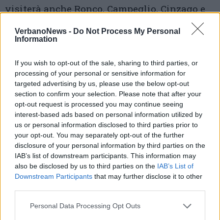
visiterà anche Ronco, Campeglio, Cinzago e
Socragno.
VerbanoNews -
Do Not Process My Personal
Information
DOMODOSSOLA
– Appuntamento con la
quarta edizione
del
Festival
If you wish to opt-out of the sale, sharing to third parties, or
processing of your personal or sensitive information for
dell’illustrazione Di-Se di Domodossola
,
da
targeted advertising by us, please use the below opt-out
section to confirm your selection. Please note that after your
sabato 27 aprile a domenica 26 maggio
.
opt-out request is processed you may continue seeing
L’appuntamento si conferma
tra i più attesi e
interest-based ads based on personal information utilized by
us or personal information disclosed to third parties prior to
originali del panorama nazionale
: nato nel
your opt-out. You may separately opt-out of the further
2021 nell’ambito del
progetto
Interreg Italia-
disclosure of your personal information by third parties on the
IAB’s list of downstream participants. This information may
Svizzera “Di-Se – DiSegnare il territorio”
,
also be disclosed by us to third parties on the
IAB’s List of
quello di Domodossola è un festival giovane
Downstream Participants
that may further disclose it to other
third parties.
che continua a tessere una valida e vivace
Personal Data Processing Opt Outs
rete di artisti e creativi intorno al
tema del