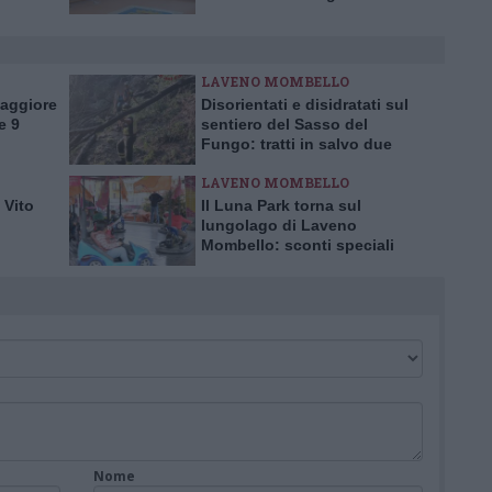
 euro
comunale di Angera
LAVENO MOMBELLO
Maggiore
Disorientati e disidratati sul
e 9
sentiero del Sasso del
Fungo: tratti in salvo due
escursionisti inglesi
LAVENO MOMBELLO
 Vito
Il Luna Park torna sul
lungolago di Laveno
Mombello: sconti speciali
per l’inaugurazione
Nome