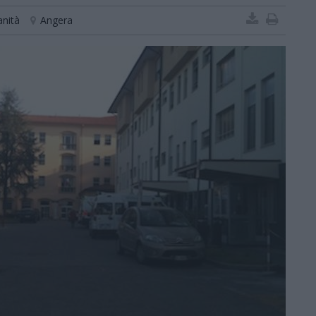
anità
Angera