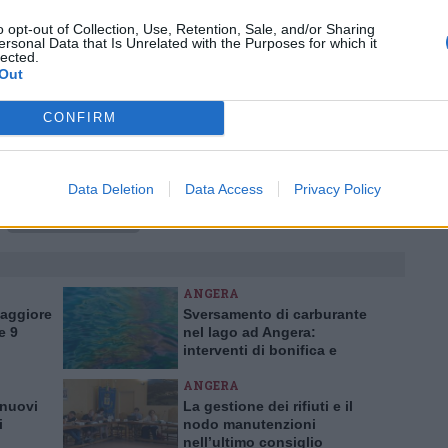
o opt-out of Collection, Use, Retention, Sale, and/or Sharing
Tutti gli eventi
ersonal Data that Is Unrelated with the Purposes for which it
lected.
di
agosto
Out
Via Confalonieri, 5
Castronno
CONFIRM
Pubblicato il 12 Agosto 2015
Data Deletion
Data Access
Privacy Policy
riforma della sanità
ANGERA
Maggiore
Sversamento di carburante
e 9
nel lago ad Angera:
interventi di bonifica e
indagini in corso
ANGERA
 nuovi
La gestione dei rifiuti e il
i
nodo manutenzioni
nell’ultimo consiglio