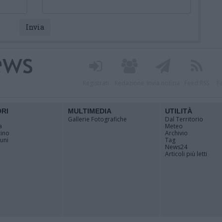
Registrati
Redazione
Invia notizia
Feed RSS
F
ORI
MULTIMEDIA
UTILITÀ
Gallerie Fotografiche
Dal Territorio
a
Meteo
cino
Archivio
muni
Tag
News24
Articoli più letti