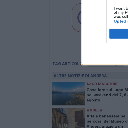
I want t
of my P
was col
Opted 
ospedale di angera
TAG ARTICOLO
ALTRE NOTIZIE DI ANGERA
LAGO MAGGIORE
Cosa fare sul Lago 
nel weekend del 7, 8 
agosto
ANGERA
Arte e benessere nei
percorsi del Museo d
Angera grazie a un