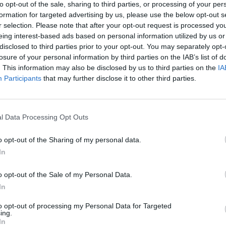
to opt-out of the sale, sharing to third parties, or processing of your per
 collaboratori di Angera e Somma Lombardo
i
formation for targeted advertising by us, please use the below opt-out s
rurgia e della Medicina – Crediamo che i
r selection. Please note that after your opt-out request is processed y
eing interest-based ads based on personal information utilized by us or
preso la decisione più logica e soprattutto più
disclosed to third parties prior to your opt-out. You may separately opt-
 vista organizzativo e di gestione delle
losure of your personal information by third parties on the IAB’s list of
. This information may also be disclosed by us to third parties on the
IA
si anni ormai si sono instaurati strettissimi
Participants
that may further disclose it to other third parties.
one tra i tre ospedali che hanno permesso di
li risultati sia dal punto di vista
ativo. Dividerli facendoli afferire a due
l Data Processing Opt Outs
rebbe sicuramente compromesso quanto è
o opt-out of the Sharing of my personal data.
In
irito della nuova riforma sanitaria lombarda
o opt-out of the Sale of my Personal Data.
anza dell’integrazione tra ospedale e
In
bile che anche il Distretto di Sesto Calende
to opt-out of processing my Personal Data for Targeted
ella Valle Olona
» concludono i due primari.
ing.
In