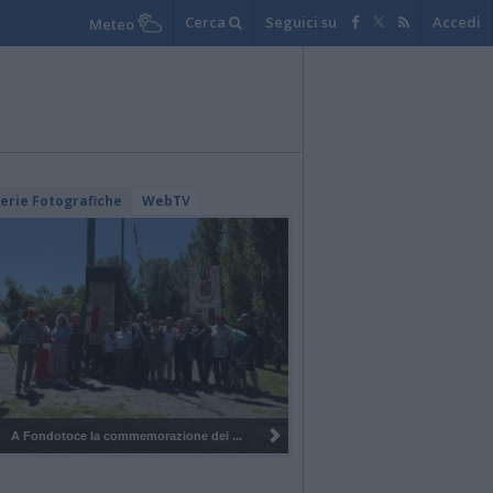
Cerca
Seguici su
Accedi
Meteo
lerie Fotografiche
WebTV
Al Mottarone la commemorazione ...