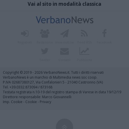
Vai al sito in modalità classica
Registrati
Redazione
Invia notizia
Feed RSS
Facebook
Twitter
Contatti
Pubblicità
Copyright © 2019 - 2026 VerbanoNews.it. Tutti i diritti riservati
VerbanoNews è un marchio di Multimedia news soc coop.
P.IVA 02687380127, Via Confalonieri 5 - 21040 Castronno (VA)
Tel. +39.0332.873094 / 873168
Testata registrata n.10-19 del registro stampa di Varese in data 19/12/19
Direttore responsabile: Marco Giovannelli
Imp. Cookie
-
Cookie
-
Privacy