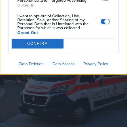
Personal Data for Targeted Advertising.
Opted In
CASTELLETTO TICINO - SESTO CALENDE
I want to opt-out of Collection, Use,
Castelletto Ticino e Sesto Calende
Retention, Sale, and/or Sharing of my
rinnovano il “gemellaggio”
Personal Data that Is Unrelated with the
Purposes for which it was collected.
dell’Assunta
Opted Out
CONFIRM
Data Deletion
Data Access
Privacy Policy