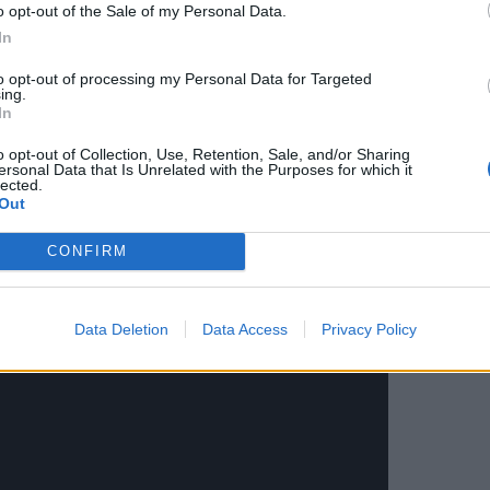
o opt-out of the Sale of my Personal Data.
 il momento si tratta di una produzione
In
da polso di alta qualità, dal design ispirato
to opt-out of processing my Personal Data for Targeted
e e personalizzabili.
ing.
In
elebrare altre macchine che sono diventate
o opt-out of Collection, Use, Retention, Sale, and/or Sharing
provincia. Non si tratta – precisa Limbiati –
ersonal Data that Is Unrelated with the Purposes for which it
lected.
ing ma di un tributo reale che, oltre al lato
Out
e l’obiettivo di
contribuire all’attività dei
CONFIRM
archetti
“. Ricordo infatti che, grazie a un
 un contributo all’attività di
archiviazione
Data Deletion
Data Access
Privacy Policy
tale storico che giace in via De Pinedo».