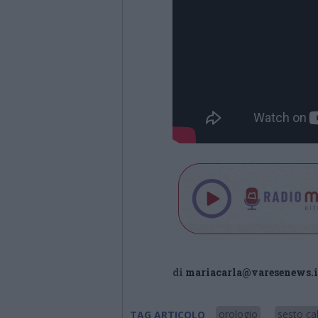
di
mariacarla@varesenews.i
orologio
sesto ca
TAG ARTICOLO