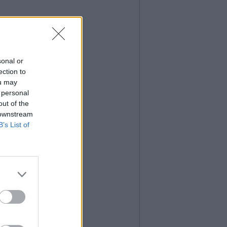
sonal or
ection to
ou may
 personal
out of the
 downstream
B’s List of