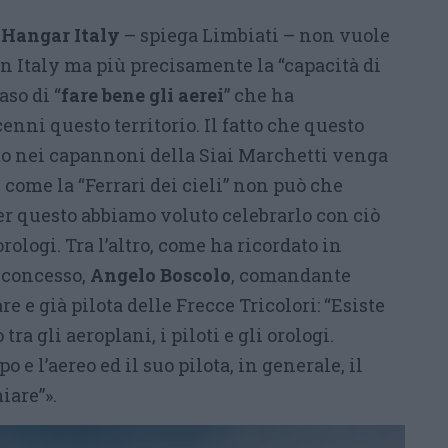
i
Hangar Italy
– spiega Limbiati – non vuole
in Italy ma più precisamente la “capacità di
aso di “
fare bene gli aerei
” che ha
enni questo territorio. Il fatto che questo
ato nei capannoni della Siai Marchetti venga
come la “Ferrari dei cieli” non può che
er questo abbiamo voluto celebrarlo con ciò
rologi. Tra l’altro, come ha ricordato in
a concesso,
Angelo Boscolo
, comandante
e e già pilota delle Frecce Tricolori: “Esiste
a gli aeroplani, i piloti e gli orologi.
o e l’aereo ed il suo pilota, in generale, il
iare”».