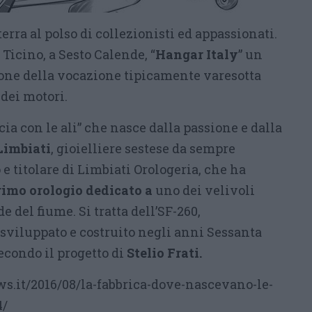
tterra al polso di collezionisti ed appassionati.
 Ticino, a Sesto Calende, “
Hangar Italy
” un
ione della vocazione tipicamente varesotta
 dei motori.
cia con le ali” che nasce dalla passione e dalla
Limbiati
, gioielliere sestese da sempre
o e titolare di Limbiati Orologeria, che ha
rimo orologio dedicato a
uno dei velivoli
e del fiume. Si tratta dell’SF-260,
sviluppato e costruito negli anni Sessanta
econdo il progetto di
Stelio Frati.
s.it/2016/08/la-fabbrica-dove-nascevano-le-
4/