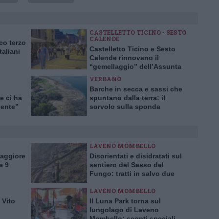
CASTELLETTO TICINO - SESTO
CALENDE
co terzo
Castelletto Ticino e Sesto
taliani
Calende rinnovano il
“gemellaggio” dell’Assunta
VERBANO
Barche in secca e sassi che
e ci ha
spuntano dalla terra: il
dente”
sorvolo sulla sponda
varesina del lago Maggiore
in ritirata
LAVENO MOMBELLO
Maggiore
Disorientati e disidratati sul
e 9
sentiero del Sasso del
Fungo: tratti in salvo due
escursionisti inglesi
LAVENO MOMBELLO
 Vito
Il Luna Park torna sul
lungolago di Laveno
Mombello: sconti speciali