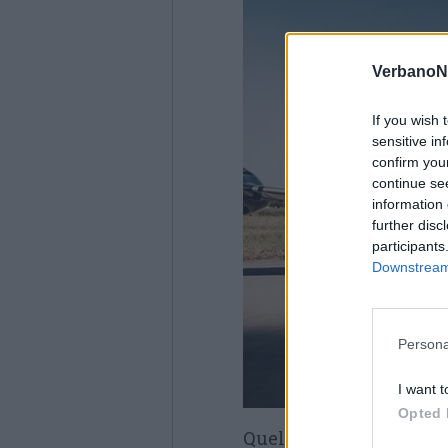
VerbanoN
If you wish 
sensitive in
confirm you
continue se
information 
further disc
participants
Downstream 
Persona
I want t
Opted 
Quella dedicata all’SF-