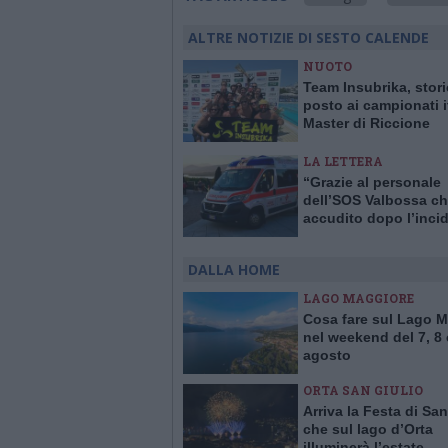
ALTRE NOTIZIE DI SESTO CALENDE
NUOTO
Team Insubrika, stori
posto ai campionati i
Master di Riccione
LA LETTERA
“Grazie al personale
dell’SOS Valbossa ch
accudito dopo l’inci
DALLA HOME
LAGO MAGGIORE
Cosa fare sul Lago 
nel weekend del 7, 8 
agosto
ORTA SAN GIULIO
Arriva la Festa di San
che sul lago d’Orta
illuminerà l’estate