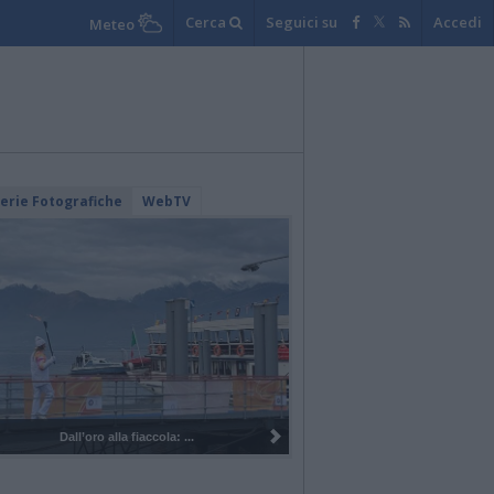
Cerca
Seguici su
Accedi
Meteo
lerie Fotografiche
WebTV
I 100 anni del Corpo Musicale di