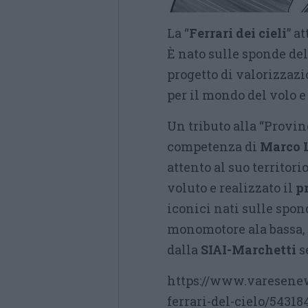
La “
Ferrari dei cieli
” a
È nato sulle sponde del
progetto di valorizzaz
per il mondo del volo e
Un tributo alla “Provin
competenza di
Marco 
attento al suo territori
voluto e realizzato il
p
iconici nati sulle spond
monomotore ala bassa, 
dalla
SIAI-Marchetti
s
https://www.varesenew
ferrari-del-cielo/54318