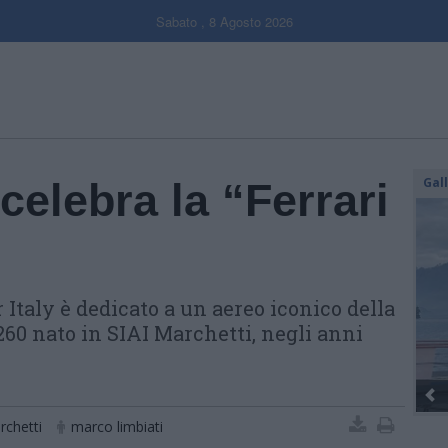
Sabato , 8 Agosto 2026
Gal
celebra la “Ferrari
 Italy è dedicato a un aereo iconico della
-260 nato in SIAI Marchetti, negli anni
Dall’oro alla fiaccola: ...
rchetti
marco limbiati