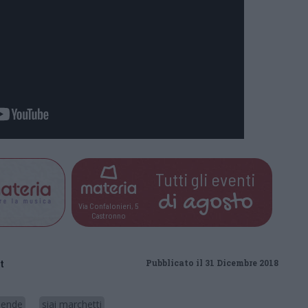
Tutti gli eventi
di
agosto
Via Confalonieri, 5
Castronno
t
Pubblicato il 31 Dicembre 2018
lende
siai marchetti