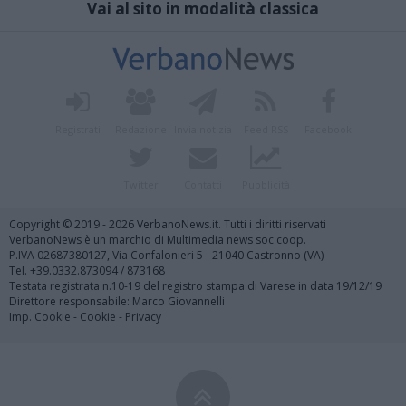
Vai al sito in modalità classica
Registrati
Redazione
Invia notizia
Feed RSS
Facebook
Twitter
Contatti
Pubblicità
Copyright © 2019 - 2026 VerbanoNews.it. Tutti i diritti riservati
VerbanoNews è un marchio di Multimedia news soc coop.
P.IVA 02687380127, Via Confalonieri 5 - 21040 Castronno (VA)
Tel. +39.0332.873094 / 873168
Testata registrata n.10-19 del registro stampa di Varese in data 19/12/19
Direttore responsabile: Marco Giovannelli
Imp. Cookie
-
Cookie
-
Privacy