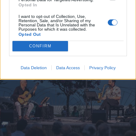
Opted In
LUINO
I want to opt-out of Collection, Use,
La scrittrice Virginia Veludo
Retention, Sale, and/or Sharing of my
Personal Data that Is Unrelated with the
presenta a Luino il libro “E mi sono
Purposes for which it was collected.
Opted Out
sentita meno sola”
CONFIRM
Data Deletion
Data Access
Privacy Policy