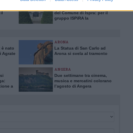
ISPRA
ssi che
Polemica sul canale social
il
del Comune di Ispra: per il
gruppo ISPiRA la
ggiore
maggioranza fa propaganda
ARONA
 è nato
La Statua di San Carlo ad
i Agrate
Arona si svela al tramonto
ANGERA
si
Due settimane tra cinema,
ga:
musica e mercatini colorano
zione a
l’agosto di Angera