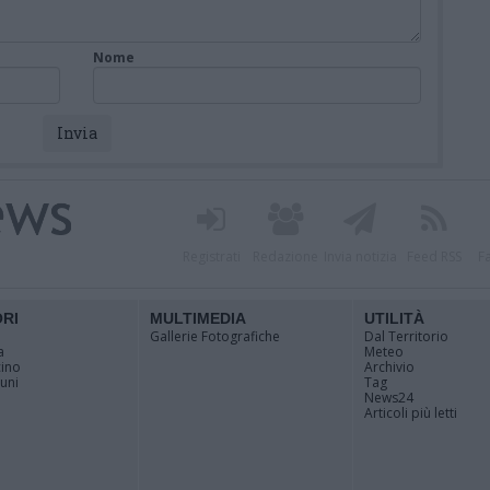
Nome
Registrati
Redazione
Invia notizia
Feed RSS
F
ORI
MULTIMEDIA
UTILITÀ
Gallerie Fotografiche
Dal Territorio
a
Meteo
cino
Archivio
muni
Tag
News24
Articoli più letti