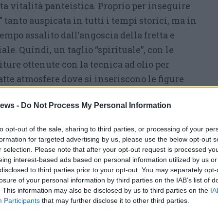
a vitalità panteistica. Proprio per inseguire
" tanto auspicata in tutti i tempi storici, ma in
tempo assalito dall’angoscia della fretta e
iale. Quindi, un taglio “spirituale”, con le
ture ottenute con la tecnica ad olio per
tte atmosfere dove si inseriscono le figure
ews -
Do Not Process My Personal Information
ente emotiva dei dipinti di Nicoletta, colori
giungere tonalità e timbri voluti con
to opt-out of the sale, sharing to third parties, or processing of your per
i interiorizzate.
formation for targeted advertising by us, please use the below opt-out s
r selection. Please note that after your opt-out request is processed y
i una sospensione del tempo, mentre il
eing interest-based ads based on personal information utilized by us or
umano e la realtà diventa emotivamente sempre
disclosed to third parties prior to your opt-out. You may separately opt-
losure of your personal information by third parties on the IAB’s list of
. This information may also be disclosed by us to third parties on the
IA
requentato l’Accademia di Belle Arti “Aldo
Participants
that may further disclose it to other third parties.
andosi in arte del restauro. Dal 1998 partecipa