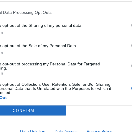
stre del Circolo degli Artisti di Varese, oltre a
nali e collettive in provincia di Varese e di
l Data Processing Opt Outs
o opt-out of the Sharing of my personal data.
In
Tutti gli eventi
o opt-out of the Sale of my Personal Data.
di
agosto
Via Confalonieri, 5
In
Castronno
to opt-out of processing my Personal Data for Targeted
ing.
In
Pubblicato il 06 Giugno 2010
o opt-out of Collection, Use, Retention, Sale, and/or Sharing
ersonal Data that Is Unrelated with the Purposes for which it
lected.
Out
ISPRA
CONFIRM
e sul
Il Comune di Ispra taglia del
iventa
15% i costi della Tari
o di
Data Deletion
Data Access
Privacy Policy