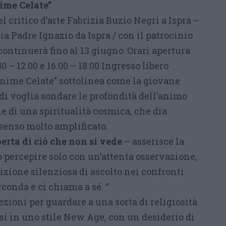
ime Celate”
l critico d’arte Fabrizia Buzio Negri a Ispra –
a Padre Ignazio da Ispra / con il patrocinio
ontinuerà fino al 13 giugno :Orari apertura
30 – 12.00 e 16.00 – 18.00 Ingresso libero
"Anime Celate" sottolinea come la giovane
di voglia sondare le profondità dell’animo
e di una spiritualità cosmica, che dia
n senso molto amplificato.
perta di ciò che non si vede
– asserisce la
ò percepire solo con un’attenta osservazione,
zione silenziosa di ascolto nei confronti
rconda e ci chiama a sé. “
ezioni per guardare a una sorta di religiosità
si in uno stile New Age, con un desiderio di