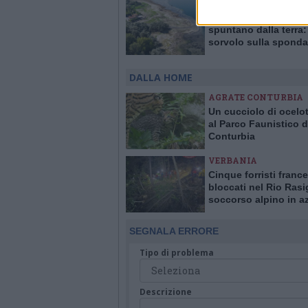
VERBANO
Barche in secca e sa
spuntano dalla terra: 
sorvolo sulla sponda
varesina del lago Ma
in ritirata
DALLA HOME
AGRATE CONTURBIA
Un cucciolo di ocelot
al Parco Faunistico d
Conturbia
VERBANIA
Cinque forristi france
bloccati nel Rio Rasi
soccorso alpino in a
Bognanco
SEGNALA ERRORE
Tipo di problema
Descrizione