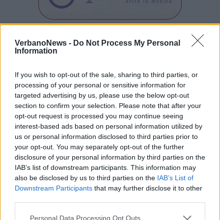
Tutti gli eventi
VerbanoNews -
Do Not Process My Personal
Information
di
agosto
Via Confalonieri, 5
Castronno
If you wish to opt-out of the sale, sharing to third parties, or
processing of your personal or sensitive information for
targeted advertising by us, please use the below opt-out
PIÙ INFORMAZIONI SU
section to confirm your selection. Please note that after your
opt-out request is processed you may continue seeing
museo parisi valle
maccagno
interest-based ads based on personal information utilized by
us or personal information disclosed to third parties prior to
your opt-out. You may separately opt-out of the further
LEGGI GLI ALTRI ARTICOLI DI
disclosure of your personal information by third parties on the
CULTURA
IAB’s list of downstream participants. This information may
also be disclosed by us to third parties on the
IAB’s List of
Downstream Participants
that may further disclose it to other
third parties.
Personal Data Processing Opt Outs