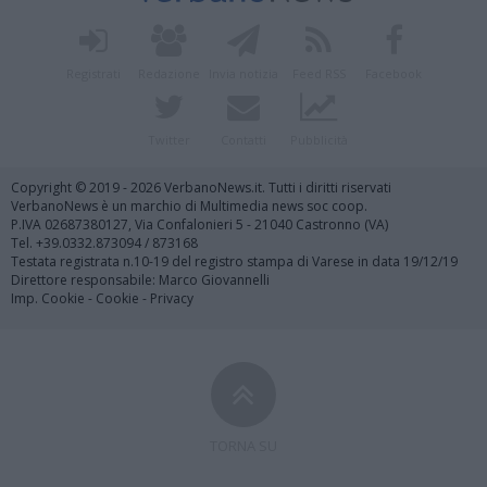
Registrati
Redazione
Invia notizia
Feed RSS
Facebook
Twitter
Contatti
Pubblicità
Copyright © 2019 - 2026 VerbanoNews.it. Tutti i diritti riservati
VerbanoNews è un marchio di Multimedia news soc coop.
P.IVA 02687380127, Via Confalonieri 5 - 21040 Castronno (VA)
Tel. +39.0332.873094 / 873168
Testata registrata n.10-19 del registro stampa di Varese in data 19/12/19
Direttore responsabile: Marco Giovannelli
Imp. Cookie
-
Cookie
-
Privacy
TORNA SU