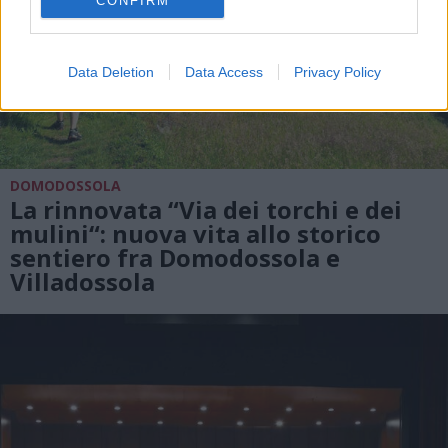
CONFIRM
Data Deletion
Data Access
Privacy Policy
DOMODOSSOLA
La rinnovata “Via dei torchi e dei
mulini“: nuova vita allo storico
sentiero fra Domodossola e
Villadossola