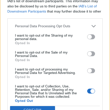
IAB’s list of downstream participants. This information may
also be disclosed by us to third parties on the
IAB’s List of
Downstream Participants
that may further disclose it to other
third parties.
Personal Data Processing Opt Outs
I want to opt-out of the Sharing of my
personal data.
Opted In
DOMODOSSOLA
Pietra e legno di castagno per la
I want to opt-out of the Sale of my
Personal Data.
storica via dei torchi e dei mulini
Opted In
tra Domodossola e Villadossola
I want to opt-out of processing my
Personal Data for Targeted Advertising.
Opted In
I want to opt-out of Collection, Use,
Retention, Sale, and/or Sharing of my
Personal Data that Is Unrelated with the
Purposes for which it was collected.
Opted Out