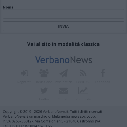
Nome
Vai al sito in modalità classica
Registrati
Redazione
Invia notizia
Feed RSS
Facebook
Twitter
Contatti
Pubblicità
Copyright © 2019 - 2026 VerbanoNews.it. Tutti i diritti riservati
VerbanoNews è un marchio di Multimedia news soc coop.
P.IVA 02687380127, Via Confalonieri 5 - 21040 Castronno (VA)
Tel. +39.0332.873094 / 873168