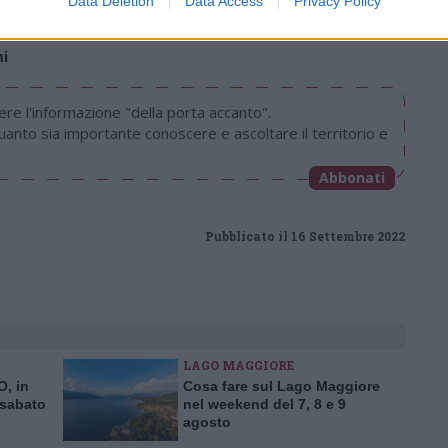
Data Deletion
Data Access
Privacy Policy
mi
re l'informazione "della porta accanto".
uanto sia importante conoscere e ascoltare il territorio e
Abbonati
Pubblicato il 16 Settembre 2022
LAGO MAGGIORE
O, in
Cosa fare sul Lago Maggiore
 sabato
nel weekend del 7, 8 e 9
agosto
 Toce