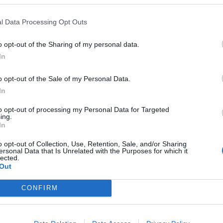
tura” sottolinea proprio il rapporto che
luoghi dove viviamo, dalle montagne al
l Data Processing Opt Outs
so il festival vogliamo valorizzare».
o opt-out of the Sharing of my personal data.
In
o opt-out of the Sale of my Personal Data.
ata poetica al Sacro Monte di Ghiffa apre il festival
In
Maggiore torna LetterAltura. Enzo Bianchi, Gioele Dix,
to opt-out of processing my Personal Data for Targeted
spiti
ing.
ranti” e la realtà del carcere, a Verbania prosegue
In
 e camminate letterarie: a Verbania è tempo di
o opt-out of Collection, Use, Retention, Sale, and/or Sharing
ersonal Data that Is Unrelated with the Purposes for which it
lected.
Out
Tutti gli eventi
CONFIRM
di
agosto
Via Confalonieri, 5
Castronno