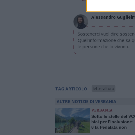
Alessandro Gugliel
Sostenerci vuol dire sostene
Quell'informazione che sa q
le persone che lo vivono.
letteraltura
TAG ARTICOLO
ALTRE NOTIZIE DI VERBANIA
VERBANIA
Sotto le stelle del VC
bici per l’inclusione:
8 la Pedalata non
competitiva lungo il