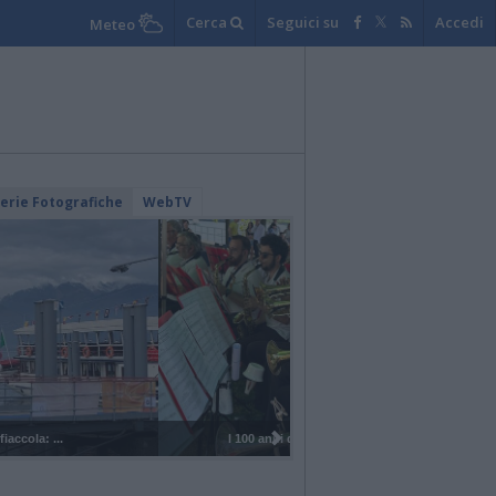
Cerca
Seguici su
Accedi
Meteo
lerie Fotografiche
WebTV
I 100 anni del Corpo Musicale di