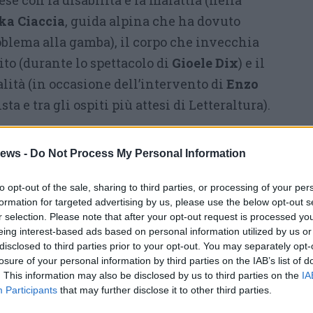
rese con la disabilità e la malattia (nella
ka Ciaccia
, guida alpina che ha dovuto
oblema alla gamba), il corpo che invecchia
ito (durante lo spettacolo di
Gioele Dix
) e il
alità (in occasione dell’intervento di
Enzo
ta e tra gli ospiti più attesi di Letteraltura).
 cambia nei contenuti ma non nella sua
ews -
Do Not Process My Personal Information
a ancora la sua sede principale nella storica e
ia sul lungolago di Pallanza e tiene sempre
to opt-out of the sale, sharing to third parties, or processing of your per
promuovere il territorio attraverso la cultura.
formation for targeted advertising by us, please use the below opt-out s
r selection. Please note that after your opt-out request is processed y
il coordinatore culturale
Michele Airoldi
–
è
eing interest-based ads based on personal information utilized by us or
e
. La nostra associazione è composta
disclosed to third parties prior to your opt-out. You may separately opt-
ri, che spinti dalla passione si impegnano
losure of your personal information by third parties on the IAB’s list of
. This information may also be disclosed by us to third parties on the
IA
tamento interessante. Crediamo molto nella
Participants
that may further disclose it to other third parties.
 per promuovere il territorio. Il nome stesso