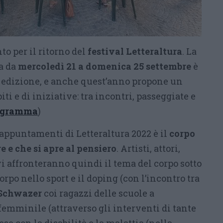
to per il ritorno del
festival Letteraltura
. La
a da
mercoledì 21 a domenica 25 settembre
è
 edizione, e anche quest’anno propone un
ti e di iniziative: tra incontri, passeggiate e
rogramma
)
li appuntamenti di Letteraltura 2022 è il
corpo
 e che si apre al pensiero
. Artisti, attori,
ivi affronteranno quindi il tema del corpo sotto
corpo nello sport e il doping (con l’incontro tra
Schwazer
coi ragazzi delle scuole a
femminile (attraverso gli interventi di tante