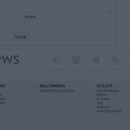
Nome
Registrati
Redazione
Invia notizia
Feed RSS
F
ORI
MULTIMEDIA
UTILITÀ
Gallerie Fotografiche
Dal Territorio
a
Meteo
cino
Archivio
muni
Tag
News24
Articoli più letti