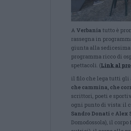
A
Verbania
tutto è pron
rassegna in programm
giunta alla sedicesima
programma ricco di ospi
spettacoli. (
Link al p
il filo che lega tutti g
che cammina, che corre
scrittori, poeti e sport
ogni punto di vista: il 
Sandro Donati
e
Alex 
Domodossola), il corpo 