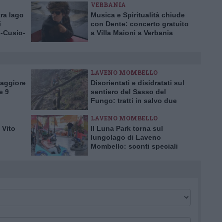
VERBANIA
tra lago
Musica e Spiritualità chiude
i
con Dente: concerto gratuito
o-Cusio-
a Villa Maioni a Verbania
LAVENO MOMBELLO
Maggiore
Disorientati e disidratati sul
e 9
sentiero del Sasso del
Fungo: tratti in salvo due
escursionisti inglesi
LAVENO MOMBELLO
 Vito
Il Luna Park torna sul
lungolago di Laveno
Mombello: sconti speciali
per l’inaugurazione