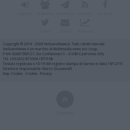
Registrati
Redazione
Invia notizia
Feed RSS
Facebook
Twitter
Contatti
Pubblicità
Copyright © 2019 - 2026 VerbanoNews.it. Tutti i diritti riservati
VerbanoNews è un marchio di Multimedia news soc coop.
P.IVA 02687380127, Via Confalonieri 5 - 21040 Castronno (VA)
Tel. +39.0332.873094 / 873168
Testata registrata n.10-19 del registro stampa di Varese in data 19/12/19
Direttore responsabile: Marco Giovannelli
Imp. Cookie
-
Cookie
-
Privacy
TORNA SU