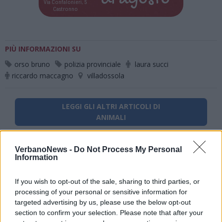
Via Confalonieri, 5
Castronno
PIÙ INFORMAZIONI SU
orso bruno
polizia provinciale
laura succi
riccardo maccagno
villadossola
LEGGI GLI ALTRI ARTICOLI DI
ANIMALI
VerbanoNews -
Do Not Process My Personal
Information
If you wish to opt-out of the sale, sharing to third parties, or
processing of your personal or sensitive information for
targeted advertising by us, please use the below opt-out
section to confirm your selection. Please note that after your