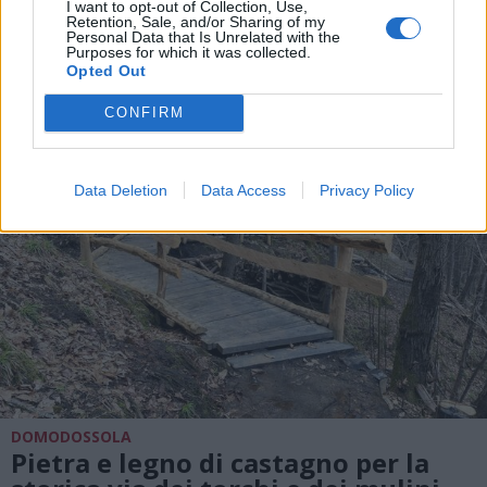
I want to opt-out of Collection, Use,
Retention, Sale, and/or Sharing of my
Personal Data that Is Unrelated with the
ALTRE NOTIZIE DI VILLADOSSOLA
Purposes for which it was collected.
Opted Out
CONFIRM
Data Deletion
Data Access
Privacy Policy
DOMODOSSOLA
Pietra e legno di castagno per la