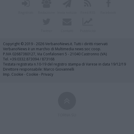
Registrati
Redazione
Invia notizia
Feed RSS
Facebook
Twitter
Contatti
Pubblicità
Copyright © 2019 - 2026 VerbanoNews.it. Tutti i diritti riservati
VerbanoNews è un marchio di Multimedia news soc coop.
P.IVA 02687380127, Via Confalonieri 5 - 21040 Castronno (VA)
Tel. +39.0332.873094 / 873168
Testata registrata n.10-19 del registro stampa di Varese in data 19/12/19
Direttore responsabile: Marco Giovannelli
Imp. Cookie
-
Cookie
-
Privacy
TORNA SU