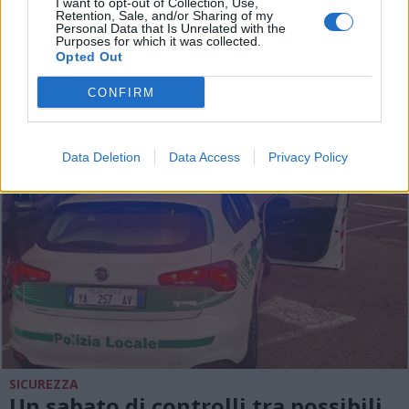
I want to opt-out of Collection, Use,
Retention, Sale, and/or Sharing of my
Personal Data that Is Unrelated with the
Purposes for which it was collected.
ALTRE NOTIZIE DI SESTO CALENDE
Opted Out
CONFIRM
Data Deletion
Data Access
Privacy Policy
SICUREZZA
Un sabato di controlli tra possibili