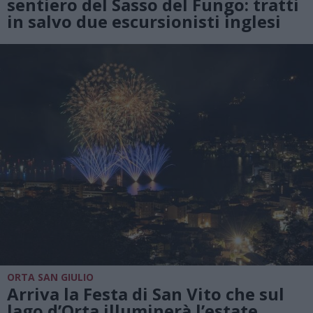
sentiero del Sasso del Fungo: tratti
in salvo due escursionisti inglesi
ORTA SAN GIULIO
Arriva la Festa di San Vito che sul
lago d’Orta illuminerà l’estate