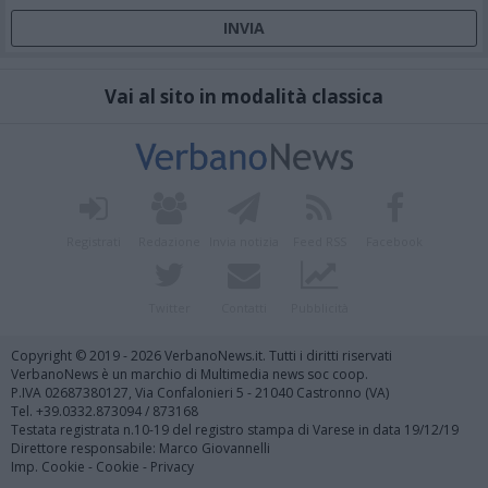
Vai al sito in modalità classica
Registrati
Redazione
Invia notizia
Feed RSS
Facebook
Twitter
Contatti
Pubblicità
Copyright © 2019 - 2026 VerbanoNews.it. Tutti i diritti riservati
VerbanoNews è un marchio di Multimedia news soc coop.
P.IVA 02687380127, Via Confalonieri 5 - 21040 Castronno (VA)
Tel. +39.0332.873094 / 873168
Testata registrata n.10-19 del registro stampa di Varese in data 19/12/19
Direttore responsabile: Marco Giovannelli
Imp. Cookie
-
Cookie
-
Privacy