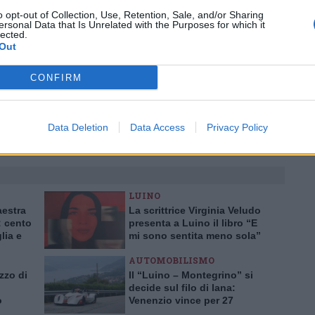
Tutti gli eventi
o opt-out of Collection, Use, Retention, Sale, and/or Sharing
ersonal Data that Is Unrelated with the Purposes for which it
lected.
di
agosto
Out
Via Confalonieri, 5
Castronno
CONFIRM
Pubblicato il 10 Ottobre 2019
Data Deletion
Data Access
Privacy Policy
LUINO
aestra
La scrittrice Virginia Veludo
 cento
presenta a Luino il libro “E
lia e
mi sono sentita meno sola”
AUTOMOBILISMO
zzo di
Il “Luino – Montegrino” si
decide sul filo di lana:
o
Venenzio vince per 27
centesimi