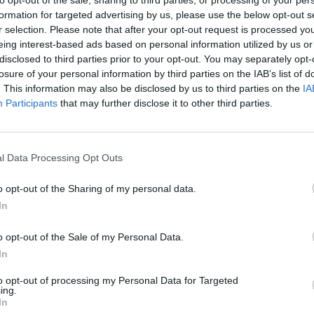
to opt-out of the sale, sharing to third parties, or processing of your per
formation for targeted advertising by us, please use the below opt-out s
zata da Tipre srl, a Busto Arsizio.
La
r selection. Please note that after your opt-out request is processed y
na è più grande di prima
e permette di
eing interest-based ads based on personal information utilized by us or
disclosed to third parties prior to your opt-out. You may separately opt-
fotografie, che spesso pubblichiamo perché
losure of your personal information by third parties on the IAB’s list of
tori. Aumenteremo sia lo spazio del fotografico
. This information may also be disclosed by us to third parties on the
IA
Participants
that may further disclose it to other third parties.
 notizie specifiche del territorio».
avide Boldrini c’è una collega che si occupa di
l Data Processing Opt Outs
o opt-out of the Sharing of my personal data.
a quindicina le persone che danno contributi
In
 sentinelle sul territorio», conclude Boldrini.
a di una Luino eclettica ma anche di un’area
o opt-out of the Sale of my Personal Data.
a a coprire circa 40 mila abitanti».
In
to opt-out of processing my Personal Data for Targeted
 tutti i venerdì a un euro e 40.
ing.
In