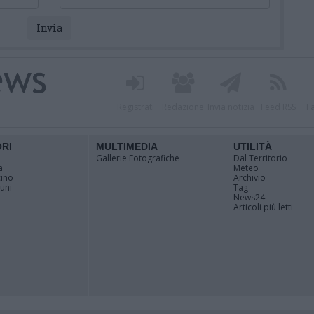
Registrati
Redazione
Invia notizia
Feed RSS
F
ORI
MULTIMEDIA
UTILITÀ
Gallerie Fotografiche
Dal Territorio
a
Meteo
cino
Archivio
muni
Tag
News24
Articoli più letti