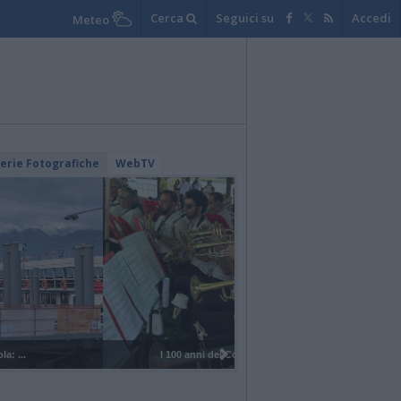
Cerca
Seguici su
Accedi
Meteo
lerie Fotografiche
WebTV
I 100 anni del Corpo Musicale di