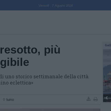
Venerdi , 7 Agosto 2026
Gal
resotto, più
gibile
di uno storico settimanale della città.
ino eclettica»
luino