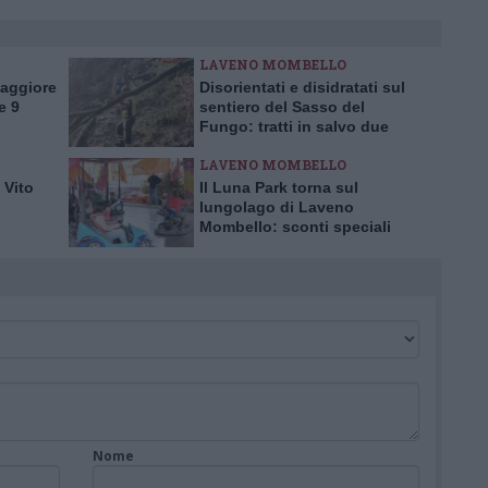
LAVENO MOMBELLO
Maggiore
Disorientati e disidratati sul
e 9
sentiero del Sasso del
Fungo: tratti in salvo due
escursionisti inglesi
LAVENO MOMBELLO
 Vito
Il Luna Park torna sul
lungolago di Laveno
Mombello: sconti speciali
per l’inaugurazione
Nome