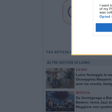
I want t
of my P
was col
Opted 
l'eco del varesotto
TAG ARTICOLO
ALTRE NOTIZIE DI LUINO
LUINO
Luino festeggia la m
Giuseppina Maspero:
anni tra scuola, famig
comunità
MUSICA
Da Germignaga a Bre
Bedero: torna Jazz in
Maggiore con quattr
concerti “vista lago”