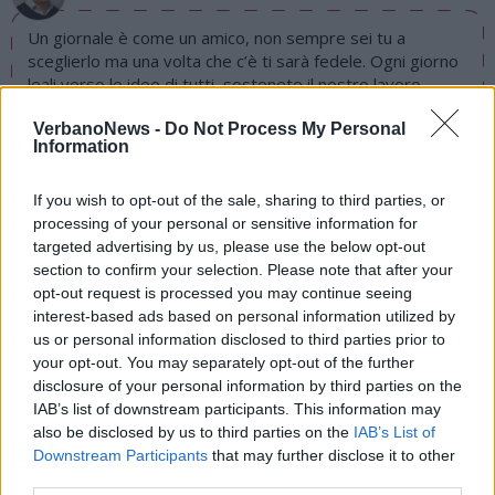
Un giornale è come un amico, non sempre sei tu a
sceglierlo ma una volta che c’è ti sarà fedele. Ogni giorno
leali verso le idee di tutti, sostenete il nostro lavoro.
Abbonati
VerbanoNews -
Do Not Process My Personal
PIÙ INFORMAZIONI SU
Information
corte d'assise d'appello di milano
lidia macchi
If you wish to opt-out of the sale, sharing to third parties, or
processo lidia macchi
stefano binda
brebbia
processing of your personal or sensitive information for
targeted advertising by us, please use the below opt-out
section to confirm your selection. Please note that after your
LEGGI GLI ALTRI ARTICOLI DI
opt-out request is processed you may continue seeing
LOMBARDIA
interest-based ads based on personal information utilized by
us or personal information disclosed to third parties prior to
your opt-out. You may separately opt-out of the further
disclosure of your personal information by third parties on the
IAB’s list of downstream participants. This information may
also be disclosed by us to third parties on the
IAB’s List of
Downstream Participants
that may further disclose it to other
third parties.