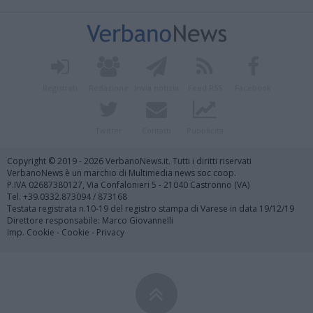
Registrati
Redazione
Invia notizia
Feed RSS
Facebook
Twitter
Contatti
Pubblicità
Copyright © 2019 - 2026 VerbanoNews.it. Tutti i diritti riservati
VerbanoNews è un marchio di Multimedia news soc coop.
P.IVA 02687380127, Via Confalonieri 5 - 21040 Castronno (VA)
Tel. +39.0332.873094 / 873168
Testata registrata n.10-19 del registro stampa di Varese in data 19/12/19
Direttore responsabile: Marco Giovannelli
Imp. Cookie
-
Cookie
-
Privacy