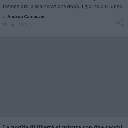
festeggiare la scarcerazione dopo il giorno più lungo
di
Andrea Camurani
25 Luglio 2019
La voglia di libertà si misura con due sacchi