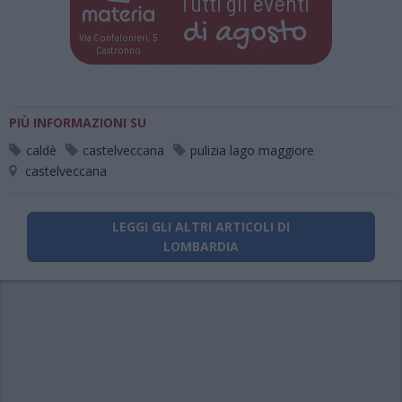
Tutti gli eventi
di
agosto
Via Confalonieri, 5
Castronno
PIÙ INFORMAZIONI SU
caldè
castelveccana
pulizia lago maggiore
castelveccana
LEGGI GLI ALTRI ARTICOLI DI
LOMBARDIA