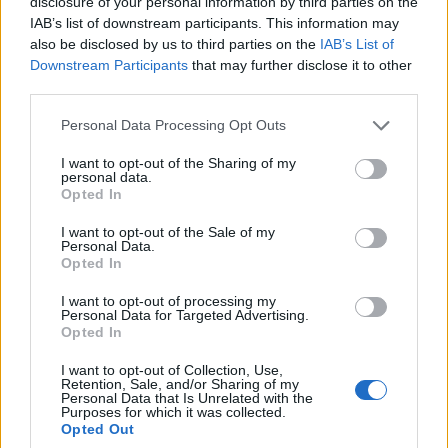
“FIGLI DI UN GOL MINORE”
–
Tutti gli
disclosure of your personal information by third parties on the
IAB’s list of downstream participants. This information may
articoli della nostra rubrica sul “calcio
also be disclosed by us to third parties on the
IAB’s List of
nascosto”
Downstream Participants
that may further disclose it to other
third parties.
Personal Data Processing Opt Outs
I want to opt-out of the Sharing of my
personal data.
Opted In
I want to opt-out of the Sale of my
Tutti gli eventi
Personal Data.
Opted In
di
agosto
Via Confalonieri, 5
Castronno
I want to opt-out of processing my
Personal Data for Targeted Advertising.
Opted In
I want to opt-out of Collection, Use,
PIÙ INFORMAZIONI SU
Retention, Sale, and/or Sharing of my
Personal Data that Is Unrelated with the
calcio
figli di un gol minore
latina calcio
Purposes for which it was collected.
Opted Out
sport giovanile
morgan pedretti
sesto calende