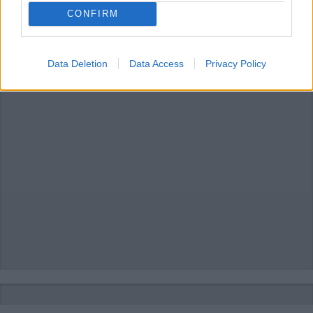
CONFIRM
LEGGI GLI ALTRI ARTICOLI DI
LOMBARDIA
Data Deletion
Data Access
Privacy Policy