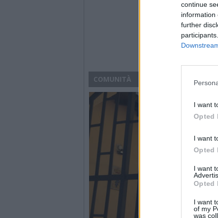
continue se
information 
further disc
participants
Downstream 
COMUNITÀ
Persona
I want t
Opted 
I want t
Opted 
I want 
Advertis
Opted 
I want t
of my P
was col