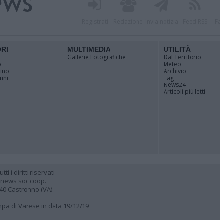
Registrati
Redazione
Invia notizia
Feed RSS
F
ORI
MULTIMEDIA
UTILITÀ
Gallerie Fotografiche
Dal Territorio
a
Meteo
cino
Archivio
muni
Tag
News24
Articoli più letti
 i diritti riservati
 news soc coop.
040 Castronno (VA)
ampa di Varese in data 19/12/19