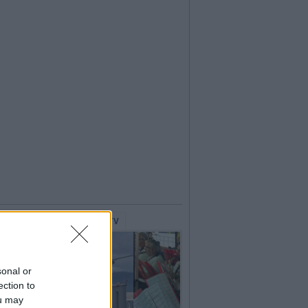
lerie Fotografiche
WebTV
sonal or
ection to
ou may