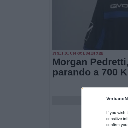
FIGLI DI UN GOL MINORE
Morgan Pedretti
parando a 700 
VerbanoN
If you wish 
sensitive in
confirm you