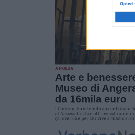
Opted 
ANGERA
Arte e benessere
Museo di Angera
da 16mila euro
l Comune ha ottenuto un contributo d
all'accessibilità e all'invecchiamento
gli over 65 e per chi vive situazioni d