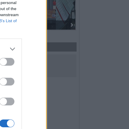
 personal
out of the
 downstream
B’s List of
I 100 anni del Corpo Musicale di
UICI SUI SOCIAL