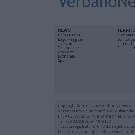
NEWS
TERRIT
Prima Pagina
Piemonte
Lago Maggiore
Lombardi
Turismo
Canton Ti
Tempo libero
Tutti i co
Ambiente
Economia
Sport
Copyright © 2019 - 2026 VerbanoNews.it. Tutti
VerbanoNews è un marchio di Multimedia
P.IVA 02687380127, Via Confalonieri 5 - 21
Tel. +39.0332.873094 / 873168
Testata registrata n.10-19 del registro st
Direttore responsabile: Marco Giovannelli