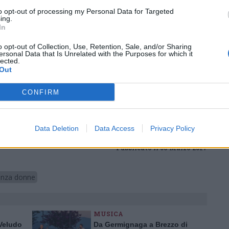
azione tra le donne’.
to opt-out of processing my Personal Data for Targeted
ing.
 è organizzato dal Centro anti-violenza Donna
In
ne con la Comunità Montana Valli del
o opt-out of Collection, Use, Retention, Sale, and/or Sharing
nio del Comune di Luino.
ersonal Data that Is Unrelated with the Purposes for which it
lected.
Out
Tutti gli eventi
CONFIRM
di
agosto
Via Confalonieri, 5
Castronno
Data Deletion
Data Access
Privacy Policy
Pubblicato il 06 Marzo 2017
enza donne
MUSICA
 Veludo
Da Germignaga a Brezzo di