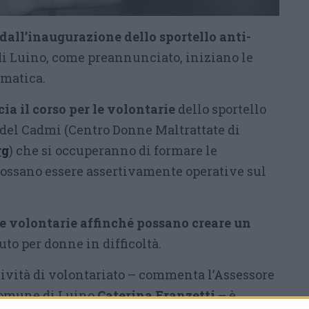
 dall’inaugurazione dello sportello anti-
 Luino, come preannunciato, iniziano le
ematica.
ia il corso per le volontarie
dello sportello
i del Cadmi (Centro Donne Maltrattate di
rg
) che si occuperanno di formare le
possano essere assertivamente operative sul
 le volontarie affinché possano creare un
uto per donne in difficoltà.
tività di volontariato – commenta l’Assessore
 Comune di Luino
Caterina Franzetti
– è