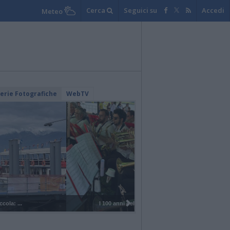
Cerca
Seguici su
Accedi
Meteo
lerie Fotografiche
WebTV
I 100 anni del Corpo Musicale di