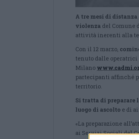
A tre mesi di distanza
violenza
del Comune di
attività inerenti alla t
Con il 12 marzo,
cominc
tenuto dalle operatric
Milano
www.cadmi.o
partecipanti affinché 
territorio.
Si tratta di preparare
luogo di ascolto
e di ai
«La preparazione all’at
ai Servizi Sociali del