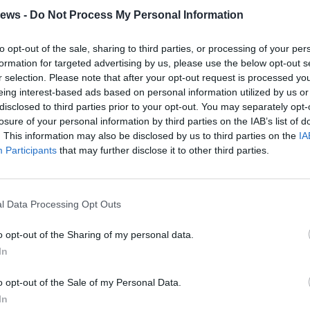
i gestire le proprie emozioni utilizzandole
ews -
Do Not Process My Personal Information
ntamento nelle relazioni con coloro che
tando così strumento atto a salvaguardare
to opt-out of the sale, sharing to third parties, or processing of your per
formation for targeted advertising by us, please use the below opt-out s
r selection. Please note that after your opt-out request is processed y
eing interest-based ads based on personal information utilized by us or
ità dello sportello anti violenza
, – dichiara
disclosed to third parties prior to your opt-out. You may separately opt-
nchi
della Comunità Montana Valli del
losure of your personal information by third parties on the IAB’s list of
. This information may also be disclosed by us to third parties on the
IA
to sostenere la realizzazione del corso di
Participants
that may further disclose it to other third parties.
re volontarie. Le donne che chiedono aiuto
l Comune di Luino, ma da tutto il territorio,
i facenti parte della Comunità Montana Valli
l Data Processing Opt Outs
eraltro attivi nel Piano di Zona e nell’ISPE».
o opt-out of the Sharing of my personal data.
In
, ha una valenza sovra comunale senza
le
» conclude l’Assessore Caterina Franzetti.
o opt-out of the Sale of my Personal Data.
www.cadmi.org ‘Uscire dalla violenza si può,
In