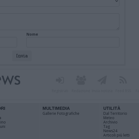
Nome
Registrati
Redazione
Invia notizia
Feed RSS
F
ORI
MULTIMEDIA
UTILITÀ
Gallerie Fotografiche
Dal Territorio
a
Meteo
cino
Archivio
muni
Tag
News24
Articoli più letti