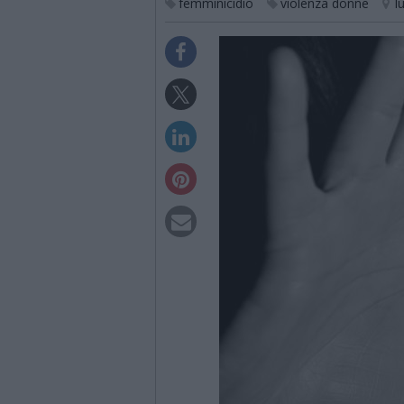
femminicidio
violenza donne
l