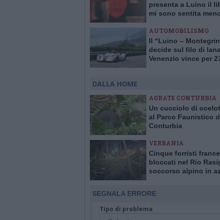
presenta a Luino il li
mi sono sentita meno
AUTOMOBILISMO
Il “Luino – Montegrin
decide sul filo di lan
Venenzio vince per 2
centesimi
DALLA HOME
AGRATE CONTURBIA
Un cucciolo di ocelot
al Parco Faunistico d
Conturbia
VERBANIA
Cinque forristi france
bloccati nel Rio Rasi
soccorso alpino in a
Bognanco
SEGNALA ERRORE
Tipo di problema