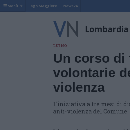
Menù
Lago Maggiore
News24
Lombardia
LUINO
Un corso di 
volontarie d
violenza
L’iniziativa a tre mesi di d
anti-violenza del Comune