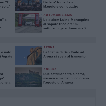
bro “E
Bedero: torna Jazz in
 sola”
Maggiore con quattro
concerti “vista lago”
AUTOMOBILISMO
o” si
Lo slalom Luino-Montegrino
a:
al sapore tricolore: 82
7
vetture in gara domenica 2
agosto
ARONA
 è nato
La Statua di San Carlo ad
i Agrate
Arona si svela al tramonto
ANGERA
si
Due settimane tra cinema,
ga:
musica e mercatini colorano
zione a
l’agosto di Angera