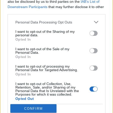
also be disclosed by us to third parties on the
IAB’s List of
“esclusivi” disciplinati per legge. Chi
Downstream Participants
that may further disclose it to other
third parties.
dovrebbe intervenire in caso di accertate
Personal Data Processing Opt Outs
problematiche alla circolazione ferroviaria?
Chi dovrebbe effettuare i controlli ai
I want to opt-out of the Sharing of my
personal data.
Opted In
convogli internazionali e la vigilanza dei
treni merci che trasportano materiale
I want to opt-out of the Sale of my
Personal Data.
pericoloso? Risposte plausibili non ne sono
Opted In
state fornite.
I want to opt-out of processing my
Personal Data for Targeted Advertising.
Opted In
Infine, anche per la chiusura della locale
I want to opt-out of Collection, Use,
Polizia Postale: il S.A.P. Varese è contrario, in
Retention, Sale, and/or Sharing of my
Personal Data that Is Unrelated with the
quanto essendo la sezione “ospite” nei locali
Purposes for which it was collected.
Opted Out
dell’ente Poste Italiane ha un costo di
CONFIRM
logistica pari a zero e, anche se nel progetto