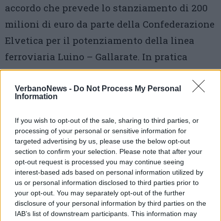
accordo che prevede lo stanziamento di 200
milioni di euro da parte della Confederazione
Elvetica per il potenziamento della linea
ferroviaria Luino – Gallarate. In pratica
partirà il progetto dell’Alptransit, il corridoio
ferroviario che collegherà la Svizzera ed il
VerbanoNews -
Do Not Process My Personal
Information
nord Europa, con lo scalo aeroportuale di
Malpensa e con il porto di Genova. La
If you wish to opt-out of the sale, sharing to third parties, or
processing of your personal or sensitive information for
Stazione internazionale di Luino verrebbe
targeted advertising by us, please use the below opt-out
section to confirm your selection. Please note that after your
quindi ad assumere un’importanza primaria
opt-out request is processed you may continue seeing
come scalo passeggeri e scalo tecnico di
interest-based ads based on personal information utilized by
us or personal information disclosed to third parties prior to
merci sul tragitto, tale da rendere neppure
your opt-out. You may separately opt-out of the further
pensabile la chiusura di un reparto di
disclosure of your personal information by third parties on the
IAB’s list of downstream participants. This information may
specialità come la ferroviaria con compiti