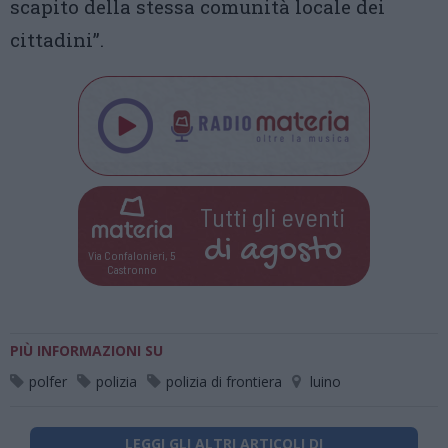
scapito della stessa comunità locale dei
cittadini”.
Tutti gli eventi
di
agosto
Via Confalonieri, 5
Castronno
PIÙ INFORMAZIONI SU
polfer
polizia
polizia di frontiera
luino
LEGGI GLI ALTRI ARTICOLI DI