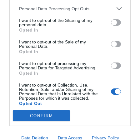
Personal Data Processing Opt Outs
I want to opt-out of the Sharing of my
BREZZO DI BEDERO
personal data.
Alzheimer e Demenza senile,
Opted In
esperti a confronto sulle sfide
I want to opt-out of the Sale of my
dell’età avanzata
Personal Data.
Opted In
I want to opt-out of processing my
Personal Data for Targeted Advertising.
Opted In
I want to opt-out of Collection, Use,
Retention, Sale, and/or Sharing of my
Personal Data that Is Unrelated with the
Purposes for which it was collected.
Opted Out
CONFIRM
Data Deletion
Data Access
Privacy Policy