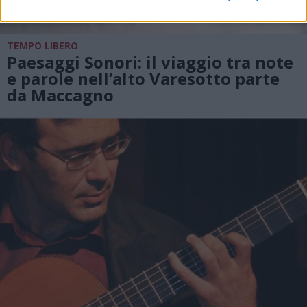
TEMPO LIBERO
Paesaggi Sonori: il viaggio tra note
e parole nell’alto Varesotto parte
da Maccagno