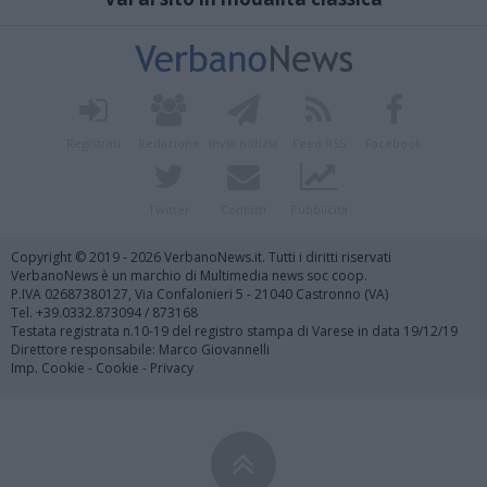
Registrati
Redazione
Invia notizia
Feed RSS
Facebook
Twitter
Contatti
Pubblicità
Copyright © 2019 - 2026 VerbanoNews.it. Tutti i diritti riservati
VerbanoNews è un marchio di Multimedia news soc coop.
P.IVA 02687380127, Via Confalonieri 5 - 21040 Castronno (VA)
Tel. +39.0332.873094 / 873168
Testata registrata n.10-19 del registro stampa di Varese in data 19/12/19
Direttore responsabile: Marco Giovannelli
Imp. Cookie
-
Cookie
-
Privacy