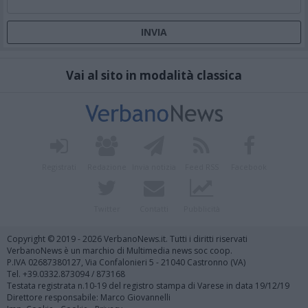
Vai al sito in modalità classica
Registrati
Redazione
Invia notizia
Feed RSS
Facebook
Twitter
Contatti
Pubblicità
Copyright © 2019 - 2026 VerbanoNews.it. Tutti i diritti riservati
VerbanoNews è un marchio di Multimedia news soc coop.
P.IVA 02687380127, Via Confalonieri 5 - 21040 Castronno (VA)
Tel. +39.0332.873094 / 873168
Testata registrata n.10-19 del registro stampa di Varese in data 19/12/19
Direttore responsabile: Marco Giovannelli