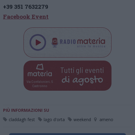
+39 351 7632279
Facebook Event
Tutti gli eventi
di
agosto
Via Confalonieri, 5
Castronno
PIÙ INFORMAZIONI SU
claddagh fest
lago d'orta
weekend
ameno