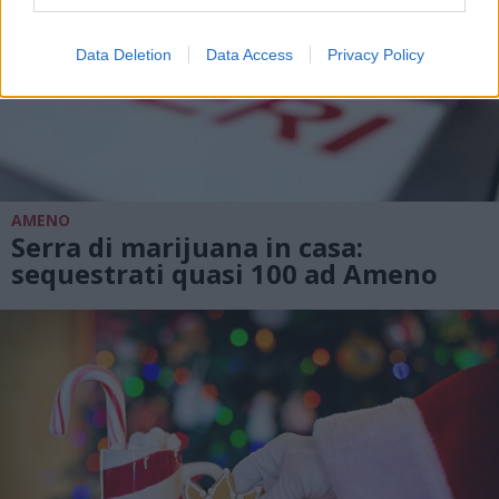
Data Deletion
Data Access
Privacy Policy
AMENO
Serra di marijuana in casa:
sequestrati quasi 100 ad Ameno