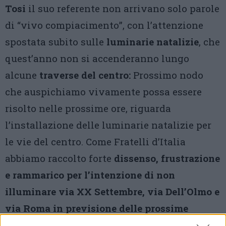
Tosi
il suo referente non arrivano solo parole
di “vivo compiacimento”, con l’attenzione
spostata subito sulle
luminarie natalizie
, che
quest’anno non si accenderanno lungo
alcune
traverse del centro:
Prossimo nodo
che auspichiamo vivamente possa essere
risolto nelle prossime ore, riguarda
l’installazione delle luminarie natalizie per
le vie del centro. Come Fratelli d’Italia
abbiamo raccolto forte
dissenso, frustrazione
e rammarico per l’intenzione di non
illuminare via XX Settembre, via Dell’Olmo e
via Roma in previsione delle prossime
festività.
Il calore, l’atmosfera e lo stimolo al