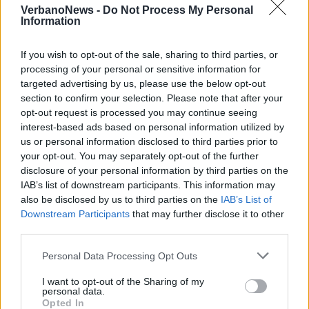
VerbanoNews -
Do Not Process My Personal
consumo indotti dalle luminarie non
Information
possono e non devono essere trascurati».
If you wish to opt-out of the sale, sharing to third parties, or
processing of your personal or sensitive information for
targeted advertising by us, please use the below opt-out
section to confirm your selection. Please note that after your
opt-out request is processed you may continue seeing
interest-based ads based on personal information utilized by
us or personal information disclosed to third parties prior to
your opt-out. You may separately opt-out of the further
Tutti gli eventi
disclosure of your personal information by third parties on the
di
agosto
IAB’s list of downstream participants. This information may
Via Confalonieri, 5
also be disclosed by us to third parties on the
IAB’s List of
Castronno
Downstream Participants
that may further disclose it to other
third parties.
Personal Data Processing Opt Outs
PIÙ INFORMAZIONI SU
fratelli di italia sesto calende
insieme per sesto
I want to opt-out of the Sharing of my
personal data.
lega della libertà sesto calende
mercato sesto calende
Opted In