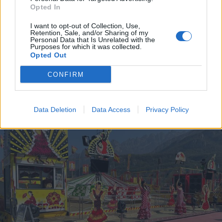
Opted In
I want to opt-out of Collection, Use,
Retention, Sale, and/or Sharing of my
LAVENO MOMBELLO
Personal Data that Is Unrelated with the
Viabilità a Laveno Mombello:
Purposes for which it was collected.
Civitas rilancia su cavalcavia,
Opted Out
traffico pesante e passaggio a
CONFIRM
livello
Data Deletion
Data Access
Privacy Policy