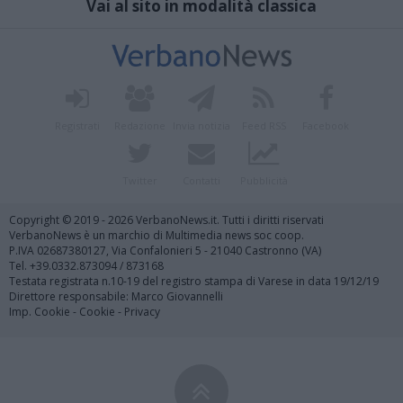
Vai al sito in modalità classica
Registrati
Redazione
Invia notizia
Feed RSS
Facebook
Twitter
Contatti
Pubblicità
Copyright © 2019 - 2026 VerbanoNews.it. Tutti i diritti riservati
VerbanoNews è un marchio di Multimedia news soc coop.
P.IVA 02687380127, Via Confalonieri 5 - 21040 Castronno (VA)
Tel. +39.0332.873094 / 873168
Testata registrata n.10-19 del registro stampa di Varese in data 19/12/19
Direttore responsabile: Marco Giovannelli
Imp. Cookie
-
Cookie
-
Privacy