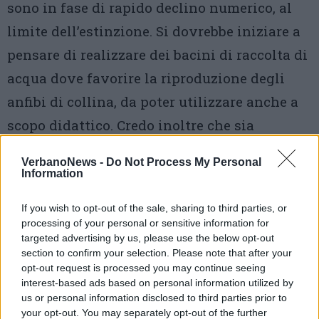
sono in fase di rapido declino numerico, al
limite dell’estinzione. Si dovrebbe iniziare a
pensare di realizzare dei bacini di raccolta di
acqua dove favorire la riproduzione degli
anfibi di collina, da poter utilizzare anche a
scopo didattico. Credo inoltre che sia
necessario istituire
una forma di
VerbanoNews -
Do Not Process My Personal
sorveglianza del bosco stesso. Penserei ad
Information
una telesorveglianza.
Le telecamere, in
If you wish to opt-out of the sale, sharing to third parties, or
particolare se ad infrarossi, si sono spesso
processing of your personal or sensitive information for
targeted advertising by us, please use the below opt-out
rilevate utili al monitoraggio delle attività
section to confirm your selection. Please note that after your
umane (anche illecite) e ad una rapida
opt-out request is processed you may continue seeing
interest-based ads based on personal information utilized by
individuazione dei principi di incendio».
us or personal information disclosed to third parties prior to
your opt-out. You may separately opt-out of the further