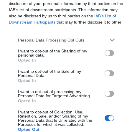
disclosure of your personal information by third parties on the
IAB’s list of downstream participants. This information may
also be disclosed by us to third parties on the
IAB’s List of
Downstream Participants
that may further disclose it to other
third parties.
Personal Data Processing Opt Outs
I want to opt-out of the Sharing of my
Tutti gli eventi
personal data.
Opted In
di
agosto
Via Confalonieri, 5
Castronno
I want to opt-out of the Sale of my
Personal Data.
Opted In
Maria Carla Cebrelli
I want to opt-out of processing my
Personal Data for Targeted Advertising.
Opted In
Mi piace andare alla ricerca di piccole storie, cercare la
bellezza dietro casa, scoprire idee slow in un mondo fast.
I want to opt-out of Collection, Use,
Retention, Sale, and/or Sharing of my
E naturalmente condividerlo. Se credi che sia un valore,
Personal Data that Is Unrelated with the
sostienici.
Purposes for which it was collected.
Opted Out
Abbonati