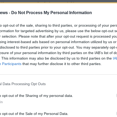
 il
Parco Naturale dei Lagoni di Mercurago
.
ews -
Do Not Process My Personal Information
 per questo nuovo impegno è stata scelto il
o di primavera e “Giornata rotariana
to opt-out of the sale, sharing to third parties, or processing of your per
ta che coincide anche con la “Giornata
formation for targeted advertising by us, please use the below opt-out s
r selection. Please note that after your opt-out request is processed y
oreste” indetta dall’Assemblea Generale delle
eing interest-based ads based on personal information utilized by us or
disclosed to third parties prior to your opt-out. You may separately opt-
losure of your personal information by third parties on the IAB’s list of
tto 2021 inizierà una rilevante opera di
. This information may also be disclosed by us to third parties on the
IA
Participants
that may further disclose it to other third parties.
rca
millecinquecento nuovi alberi
in cinque
o e l’Alto Piemonte, fra cui L’Ente Parco del
iore dove saranno piantati alberi a protezione
l Data Processing Opt Outs
m Bitz
, vicino ad
Alagna.
o opt-out of the Sharing of my personal data.
iva parteciperanno i nostri Club al fianco
In
torità regionali, provinciali e comunali
o opt-out of the Sale of my Personal Data.