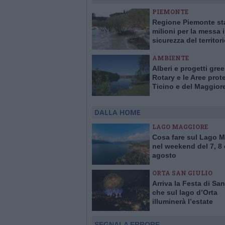
PIEMONTE
Regione Piemonte st
milioni per la messa 
sicurezza del territor
AMBIENTE
Alberi e progetti gree
Rotary e le Aree prote
Ticino e del Maggior
insieme per l’ambien
DALLA HOME
LAGO MAGGIORE
Cosa fare sul Lago 
nel weekend del 7, 8 
agosto
ORTA SAN GIULIO
Arriva la Festa di San
che sul lago d’Orta
illuminerà l’estate
SEGNALA ERRORE