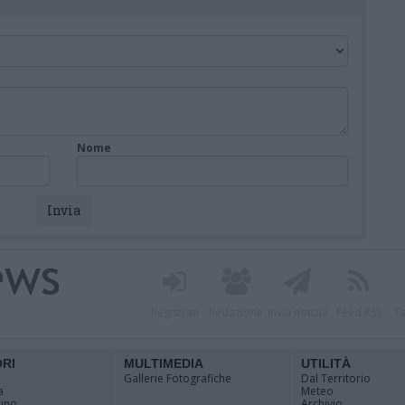
Nome
Registrati
Redazione
Invia notizia
Feed RSS
F
ORI
MULTIMEDIA
UTILITÀ
Gallerie Fotografiche
Dal Territorio
a
Meteo
cino
Archivio