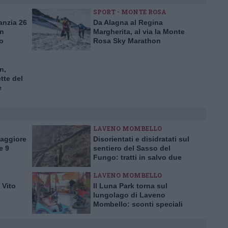
SPORT - MONTE ROSA
anzia 26
Da Alagna al Regina
in
Margherita, al via la Monte
io
Rosa Sky Marathon
n,
tte del
e
te
LAVENO MOMBELLO
Maggiore
Disorientati e disidratati sul
e 9
sentiero del Sasso del
Fungo: tratti in salvo due
escursionisti inglesi
LAVENO MOMBELLO
 Vito
Il Luna Park torna sul
lungolago di Laveno
Mombello: sconti speciali
per l’inaugurazione