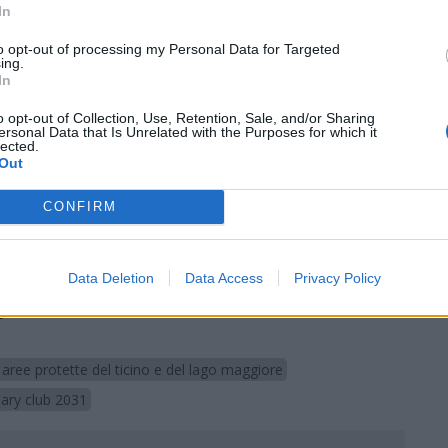
Distretto 2031 -. Nel corso dell’anno saranno
In
etti, sviluppati e gestiti dai Club rotariana del
to opt-out of processing my Personal Data for Targeted
 una priorità per tutte le nostre comunità
ed
ing.
In
al loro fianco per dare un contributo concreto e
o opt-out of Collection, Use, Retention, Sale, and/or Sharing
ersonal Data that Is Unrelated with the Purposes for which it
lected.
Out
Tutti gli eventi
CONFIRM
di
agosto
Via Confalonieri, 5
Castronno
Data Deletion
Data Access
Privacy Policy
gmail.com
Pubblicato il 15 Marzo 2021
 aree protette del ticino e del lago maggiore
tary club 2031