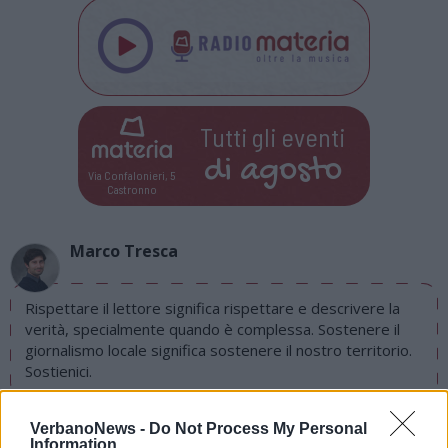
Tutti gli eventi
di
agosto
Via Confalonieri, 5
Castronno
Marco Tresca
Rispettare il lettore significa rispettare e descrivere la
verità, specialmente quando è complessa. Sostenere il
giornalismo locale significa sostenere il nostro territorio.
Sostienici.
Abbonati
PIÙ INFORMAZIONI SU
VerbanoNews -
Do Not Process My Personal
Information