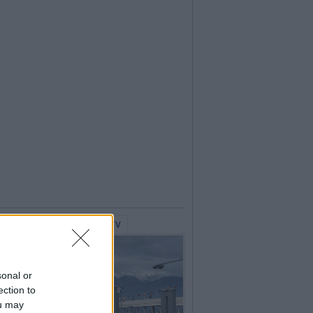
lerie Fotografiche
WebTV
sonal or
ection to
ou may