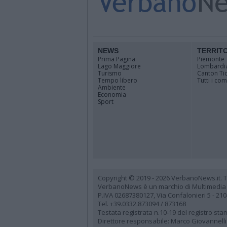
NEWS
TERRIT
Prima Pagina
Piemonte
Lago Maggiore
Lombardi
Turismo
Canton Ti
Tempo libero
Tutti i co
Ambiente
Economia
Sport
Copyright © 2019 - 2026 VerbanoNews.it. Tutti
VerbanoNews è un marchio di Multimedia
P.IVA 02687380127, Via Confalonieri 5 - 21
Tel. +39.0332.873094 / 873168
Testata registrata n.10-19 del registro st
Direttore responsabile: Marco Giovannelli