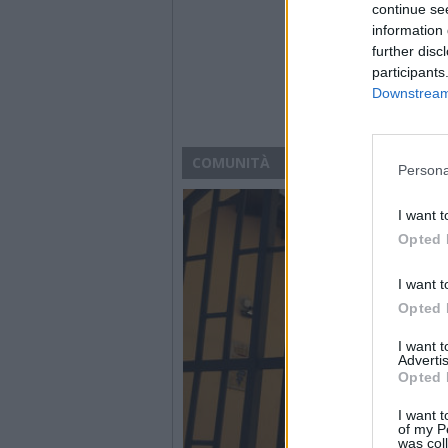
continue se
information 
further disc
participants
Downstream 
COMUNITÀ
Persona
I want t
Opted 
I want t
Opted 
I want 
Advertis
Opted 
I want t
of my P
was col