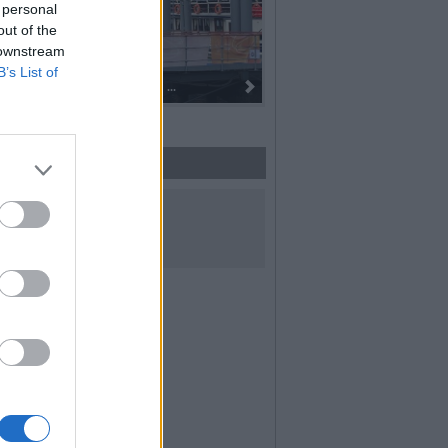
 personal
out of the
 downstream
B’s List of
l’oro alla fiaccola: ...
I 100 anni del Corpo Musicale di
UICI SUI SOCIAL