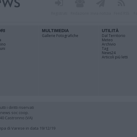
Registrati
Redazione
Invia notizia
Feed RSS
F
ORI
MULTIMEDIA
UTILITÀ
Gallerie Fotografiche
Dal Territorio
a
Meteo
cino
Archivio
muni
Tag
News24
Articoli più letti
 i diritti riservati
 news soc coop.
040 Castronno (VA)
ampa di Varese in data 19/12/19