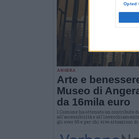
Opted 
ANGERA
Arte e benessere
Museo di Angera
da 16mila euro
l Comune ha ottenuto un contributo d
all'accessibilità e all'invecchiamento
gli over 65 e per chi vive situazioni d