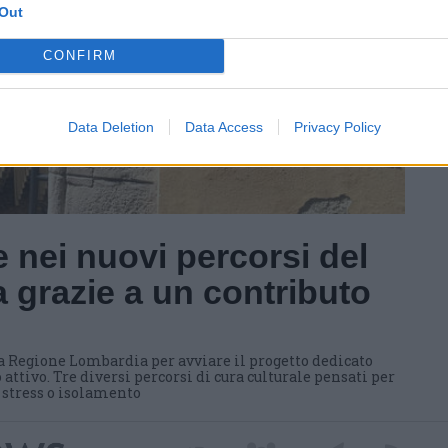
Out
CONFIRM
Data Deletion
Data Access
Privacy Policy
 nei nuovi percorsi del
 grazie a un contributo
a Regione Lombardia per avviare il progetto dedicato
 attivo. Tre diversi percorsi di cura culturale pensati per
i stress o isolamento