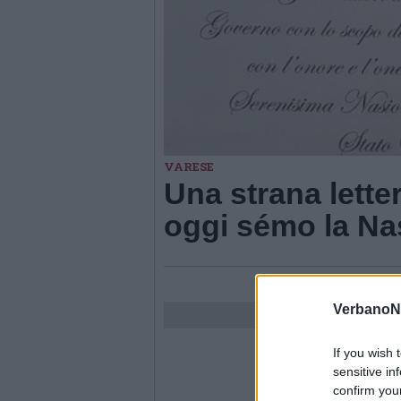
VARESE
Una strana letter
oggi sémo la Na
VerbanoN
If you wish 
sensitive in
confirm you