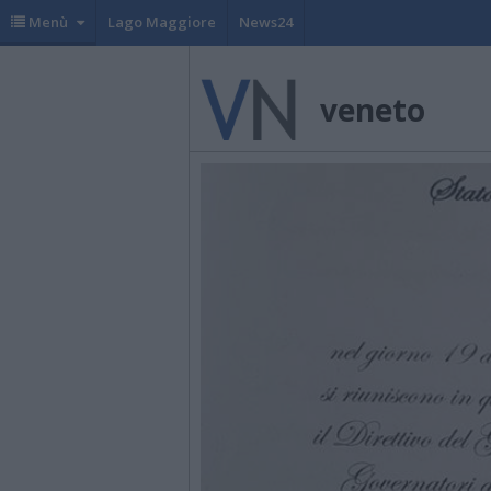
Menù
Lago Maggiore
News24
veneto