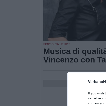
SESTO CALENDE
Musica di qualità
Vincenzo con T
VerbanoN
If you wish 
sensitive in
confirm you