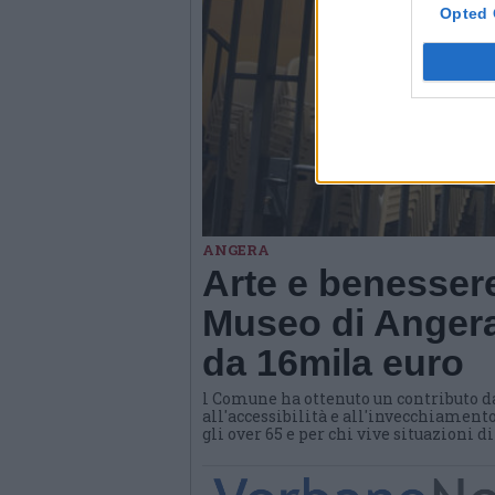
Opted 
ANGERA
Arte e benessere
Museo di Angera
da 16mila euro
l Comune ha ottenuto un contributo d
all'accessibilità e all'invecchiamento
gli over 65 e per chi vive situazioni d