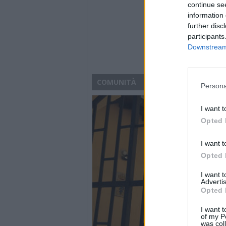
continue se
information 
further disc
participants
Downstream 
COMUNITÀ
Persona
I want t
Opted 
I want t
Opted 
I want 
Advertis
Opted 
I want t
of my P
was col