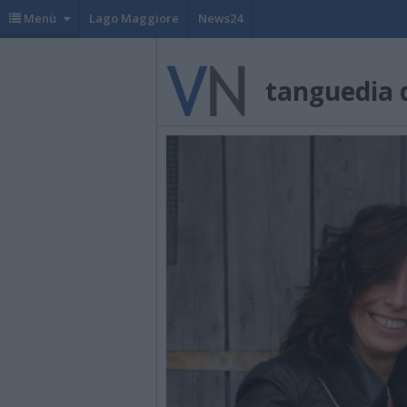
Menù
Lago Maggiore
News24
tanguedia 