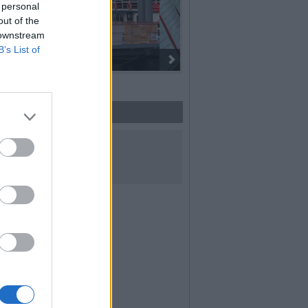
 personal
out of the
 downstream
B’s List of
I 100 anni del Corpo Musicale di
UICI SUI SOCIAL