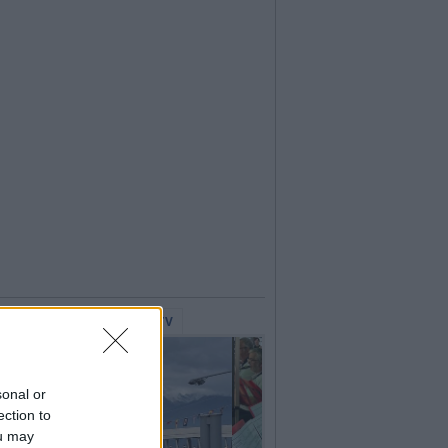
lerie Fotografiche
WebTV
sonal or
ection to
ou may