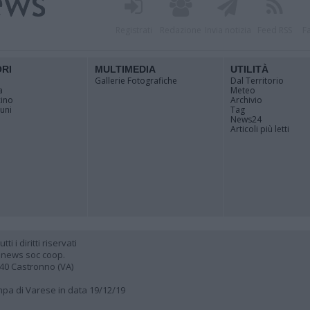
Registrati
Redazione
Invia notizia
Feed RSS
F
ORI
MULTIMEDIA
UTILITÀ
Gallerie Fotografiche
Dal Territorio
a
Meteo
cino
Archivio
muni
Tag
News24
Articoli più letti
 i diritti riservati
 news soc coop.
040 Castronno (VA)
ampa di Varese in data 19/12/19