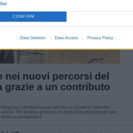
Out
CONFIRM
Data Deletion
Data Access
Privacy Policy
 nei nuovi percorsi del
 grazie a un contributo
a Regione Lombardia per avviare il progetto dedicato
 attivo. Tre diversi percorsi di cura culturale pensati per
i stress o isolamento