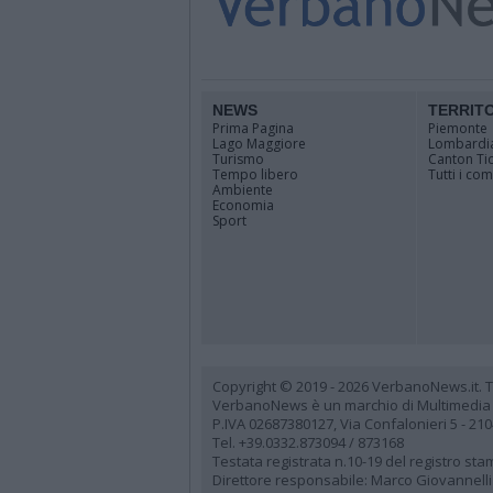
NEWS
TERRIT
Prima Pagina
Piemonte
Lago Maggiore
Lombardi
Turismo
Canton Ti
Tempo libero
Tutti i co
Ambiente
Economia
Sport
Copyright © 2019 - 2026 VerbanoNews.it. Tutti
VerbanoNews è un marchio di Multimedia
P.IVA 02687380127, Via Confalonieri 5 - 21
Tel. +39.0332.873094 / 873168
Testata registrata n.10-19 del registro st
Direttore responsabile: Marco Giovannelli